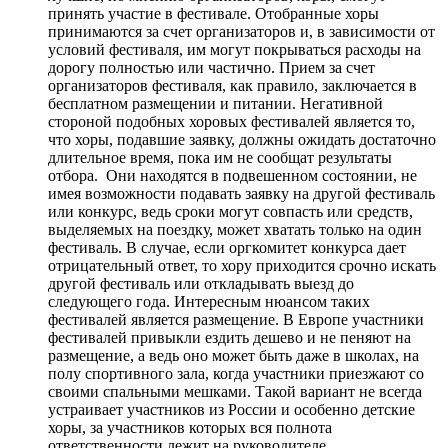
принять участие в фестивале. Отобранные хоры
принимаются за счет организаторов и, в зависимости от
условий фестиваля, им могут покрываться расходы на
дорогу полностью или частично. Прием за счет
организаторов фестиваля, как правило, заключается в
бесплатном размещении и питании. Негативной
стороной подобных хоровых фестивалей является то,
что хоры, подавшие заявку, должны ожидать достаточно
длительное время, пока им не сообщат результаты
отбора. Они находятся в подвешенном состоянии, не
имея возможности подавать заявку на другой фестиваль
или конкурс, ведь сроки могут совпасть или средств,
выделяемых на поездку, может хватать только на один
фестиваль. В случае, если оргкомитет конкурса дает
отрицательный ответ, то хору приходится срочно искать
другой фестиваль или откладывать выезд до
следующего года. Интересным нюансом таких
фестивалей является размещение. В Европе участники
фестивалей привыкли ездить дешево и не пеняют на
размещение, а ведь оно может быть даже в школах, на
полу спортивного зала, когда участники приезжают со
своими спальными мешками. Такой вариант не всегда
устраивает участников из России и особенно детские
хоры, за участников которых вся полнота
ответственности лежит на руководителе.