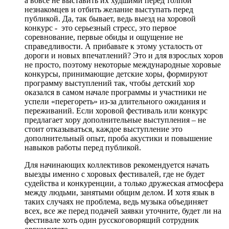
а вовсе не выставить их худшими перед толпой
незнакомцев и отбить желание выступать перед
публикой. Да, так бывает, ведь выезд на хоровой
конкурс - это серьезный стресс, это первое
соревнование, первые обиды и ощущение не
справедливости. А прибавьте к этому усталость от
дороги и новых впечатлений? Это и для взрослых хоров
не просто, поэтому некоторые международные хоровые
конкурсы, принимающие детские хоры, формируют
программу выступлений так, чтобы детский хор
оказался в самом начале программы и участники не
успели «перегореть» из-за длительного ожидания и
переживаний. Если хоровой фестиваль или конкурс
предлагает хору дополнительные выступления – не
стоит отказываться, каждое выступление это
дополнительный опыт, проба акустики и повышение
навыков работы перед публикой.
Для начинающих коллективов рекомендуется начать
выезды именно с хоровых фестивалей, где не будет
судейства и конкуренции, а только дружеская атмосфера
между людьми, занятыми общим делом. И хотя язык в
таких случаях не проблема, ведь музыка объединяет
всех, все же перед подачей заявки уточните, будет ли на
фестивале хоть один русскоговорящий сотрудник