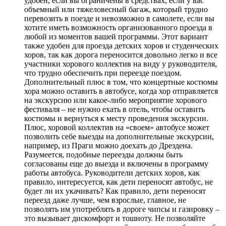
удобен, если вы ограничены в средствах, если у вас
объемный или тяжеловесный багаж, который трудно
перевозить в поезде и невозможно в самолете, если вы
хотите иметь возможность организованного проезда в
любой из моментов вашей программы. Этот вариант
также удобен для проезда детских хоров и студенческих
хоров, так как дорога переносится довольно легко и все
участники хорового коллектив на виду у руководителя,
что трудно обеспечить при переезде поездом.
Дополнительный плюс в том, что концертные костюмы
хора можно оставить в автобусе, когда хор отправляется
на экскурсию или какое-либо мероприятие хорового
фестиваля – не нужно ехать в отель, чтобы оставить
костюмы и вернуться к месту проведения экскурсии.
Плюс, хоровой коллектив на «своем» автобусе может
позволить себе выезды на дополнительные экскурсии,
например, из Праги можно доехать до Дрездена.
Разумеется, подобные переезды должны быть
согласованы еще до выезда и включены в программу
работы автобуса. Руководители детских хоров, как
правило, интересуется, как дети переносят автобус, не
будет ли их укачивать? Как правило, дети переносят
переезд даже лучше, чем взрослые, главное, не
позволять им употреблять в дороге чипсы и газировку –
это вызывает дискомфорт и тошноту. Не позволяйте