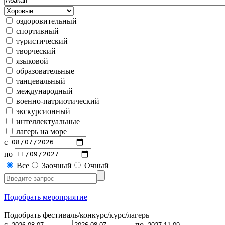
оздоровительный
спортивный
туристический
творческий
языковой
образовательные
танцевальный
международный
военно-патриотический
экскурсионный
интеллектуальные
лагерь на море
с
по
Все
Заочный
Очный
Подобрать мероприятие
Подобрать фестиваль/конкурс/
курс/лагерь
с
по