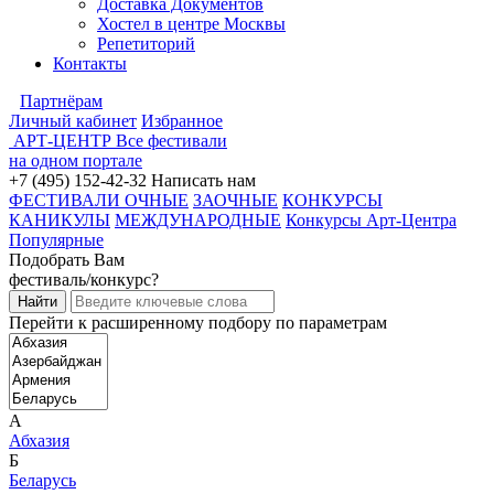
Доставка Документов
Хостел в центре Москвы
Репетиторий
Контакты
Партнёрам
Личный кабинет
Избранное
АРТ-ЦЕНТР
Все фестивали
на одном портале
+7 (495) 152-42-32
Написать нам
ФЕСТИВАЛИ ОЧНЫЕ
ЗАОЧНЫЕ
КОНКУРСЫ
КАНИКУЛЫ
МЕЖДУНАРОДНЫЕ
Конкурсы Арт-Центра
Популярные
Подобрать Вам
фестиваль/конкурс?
Перейти к расширенному подбору по параметрам
А
Абхазия
Б
Беларусь