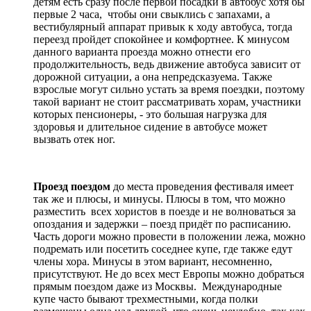
детям есть сразу после первой посадки в автобус хотя бы
первые 2 часа, чтобы они свыклись с запахами, а
вестибулярный аппарат привык к ходу автобуса, тогда
переезд пройдет спокойнее и комфортнее. К минусом
данного варианта проезда можно отнести его
продолжительность, ведь движение автобуса зависит от
дорожной ситуации, а она непредсказуема. Также
взрослые могут сильно устать за время поездки, поэтому
такой вариант не стоит рассматривать хорам, участники
которых пенсионеры, - это большая нагрузка для
здоровья и длительное сидение в автобусе может
вызвать отек ног.
Проезд поездом
до места проведения фестиваля имеет
так же и плюсы, и минусы. Плюсы в том, что можно
разместить всех хористов в поезде и не волноваться за
опоздания и задержки – поезд придёт по расписанию.
Часть дороги можно провести в положении лежа, можно
подремать или посетить соседнее купе, где также едут
члены хора. Минусы в этом вариант, несомненно,
присутствуют. Не до всех мест Европы можно добраться
прямым поездом даже из Москвы. Международные
купе часто бывают трехместными, когда полки