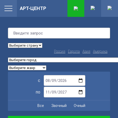
АРТ-ЦЕНТР
Россия
Европа
Азия
Америка
с
по
Все
Заочный
Очный