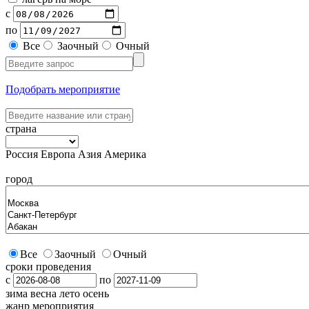
с
по
Все
Заочный
Очный
Подобрать мероприятие
страна
Россия
Европа
Азия
Америка
город
Все
Заочный
Очный
сроки проведения
с
по
зима
весна
лето
осень
жанр мероприятия