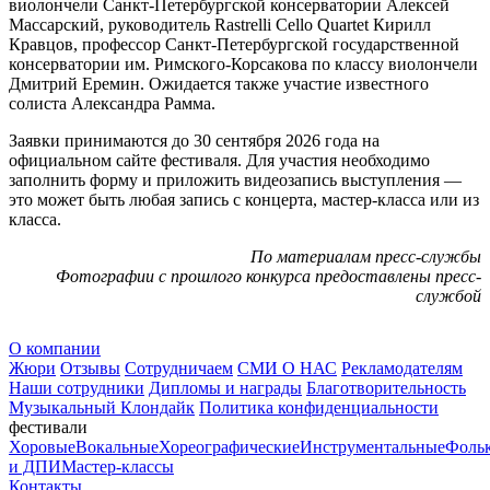
виолончели Санкт-Петербургской консерватории Алексей
Массарский, руководитель Rastrelli Cello Quartet Кирилл
Кравцов, профессор Санкт-Петербургской государственной
консерватории им. Римского-Корсакова по классу виолончели
Дмитрий Еремин. Ожидается также участие известного
солиста Александра Рамма.
Заявки принимаются до 30 сентября 2026 года на
официальном сайте фестиваля. Для участия необходимо
заполнить форму и приложить видеозапись выступления —
это может быть любая запись с концерта, мастер-класса или из
класса.
По материалам пресс-службы
Фотографии с прошлого конкурса предоставлены пресс-
службой
О компании
Жюри
Отзывы
Сотрудничаем
СМИ О НАС
Рекламодателям
Наши сотрудники
Дипломы и награды
Благотворительность
Музыкальный Клондайк
Политика конфиденциальности
фестивали
Хоровые
Вокальные
Хореографические
Инструментальные
Фоль
и ДПИ
Мастер-классы
Контакты