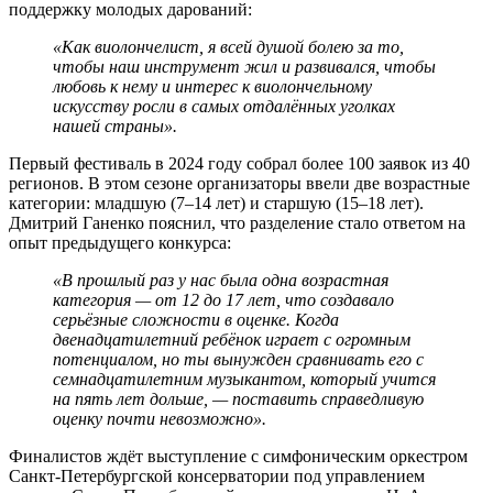
поддержку молодых дарований:
«Как виолончелист, я всей душой болею за то,
чтобы наш инструмент жил и развивался, чтобы
любовь к нему и интерес к виолончельному
искусству росли в самых отдалённых уголках
нашей страны».
Первый фестиваль в 2024 году собрал более 100 заявок из 40
регионов. В этом сезоне организаторы ввели две возрастные
категории: младшую (7–14 лет) и старшую (15–18 лет).
Дмитрий Ганенко пояснил, что разделение стало ответом на
опыт предыдущего конкурса:
«В прошлый раз у нас была одна возрастная
категория — от 12 до 17 лет, что создавало
серьёзные сложности в оценке. Когда
двенадцатилетний ребёнок играет с огромным
потенциалом, но ты вынужден сравнивать его с
семнадцатилетним музыкантом, который учится
на пять лет дольше, — поставить справедливую
оценку почти невозможно».
Финалистов ждёт выступление с симфоническим оркестром
Санкт-Петербургской консерватории под управлением