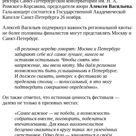
ректора Санкт-Петербургской консерватории им. Н. А.
Римского-Корсакова, председателя жюри
Алексея Васильева
.
Гала-концерт состоится в Государственной Академической
Капелле Санкт-Петербурга 26 ноября.
Алексей Васильев подчеркнул важность региональной квоты:
не более половины финалистов могут представлять Москву и
Санкт-Петербург.
«В регионах нередко говорят: Москва и Петербург
забирают себе всё самое лучшее, ничего не
оставляя остальным. Чтобы снять это
напряжение, мы ввели квоту. Мы даём регионам
возможность быть услышанными в Петербурге.
И должен сказать, интерес к фестивалю за
пределами столиц — колоссальный, я это могу
подтвердить совершенно определённо».
Он также отметил, что истинная ценность фестиваля —
далеко не только в призовых местах:
«Самое важное — не победа, а возможность
собраться вместе, поговорить, поделиться
впечатлениями. Для юных виолончелистов
бесценно оказаться в кругу таких же увлечённых
сверстников. Одно дело — заниматься в своём