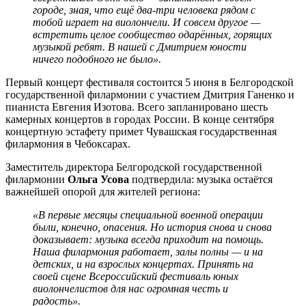
городе, зная, что ещё два-три человека рядом с
тобой играет на виолончели. И совсем другое —
встретить целое сообщество одарённых, горящих
музыкой ребят. В нашей с Дмитрием юности
ничего подобного не было».
Первый концерт фестиваля состоится 5 июня в Белгородской
государственной филармонии с участием Дмитрия Ганенко и
пианиста Евгения Изотова. Всего запланировано шесть
камерных концертов в городах России. В конце сентября
концертную эстафету примет Чувашская государственная
филармония в Чебоксарах.
Заместитель директора Белгородской государственной
филармонии
Ольга Усова
подтвердила: музыка остаётся
важнейшей опорой для жителей региона:
«В первые месяцы специальной военной операции
были, конечно, опасения. Но история снова и снова
доказывает: музыка всегда приходит на помощь.
Наша филармония работает, залы полны — и на
детских, и на взрослых концертах. Принять на
своей сцене Всероссийский фестиваль юных
виолончелистов для нас огромная честь и
радость».