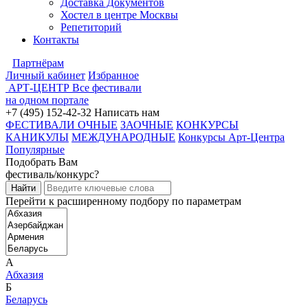
Доставка Документов
Хостел в центре Москвы
Репетиторий
Контакты
Партнёрам
Личный кабинет
Избранное
АРТ-ЦЕНТР
Все фестивали
на одном портале
+7 (495) 152-42-32
Написать нам
ФЕСТИВАЛИ ОЧНЫЕ
ЗАОЧНЫЕ
КОНКУРСЫ
КАНИКУЛЫ
МЕЖДУНАРОДНЫЕ
Конкурсы Арт-Центра
Популярные
Подобрать Вам
фестиваль/конкурс?
Перейти к расширенному подбору по параметрам
А
Абхазия
Б
Беларусь