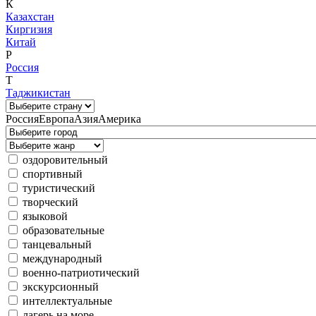
К
Казахстан
Киргизия
Китай
Р
Россия
Т
Таджикистан
Россия
Европа
Азия
Америка
оздоровительный
спортивный
туристический
творческий
языковой
образовательные
танцевальный
международный
военно-патриотический
экскурсионный
интеллектуальные
лагерь на море