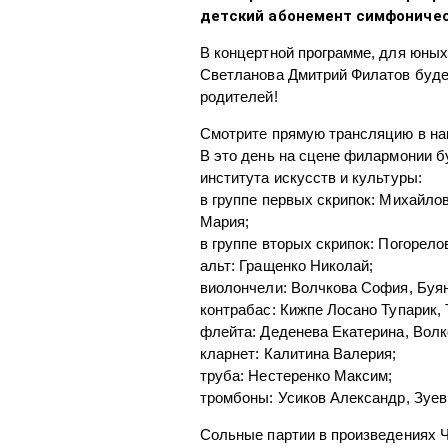
детский абонемент симфоничес
В концертной программе, для юных
Светланова Дмитрий Филатов будет
родителей!
Смотрите прямую трансляцию в на
В это день на сцене филармонии б
института искусств и культуры:
в группе первых скрипок: Михайло
Мария;
в группе вторых скрипок: Погорело
альт: Гращенко Николай;
виолончели: Волчкова София, Буя
контрабас: Кижпе Лосано Тупарик,
флейта: Деденева Екатерина, Вол
кларнет: Калитина Валерия;
труба: Нестеренко Максим;
тромбоны: Усиков Александр, Зуев
Сольные партии в произведениях Ч