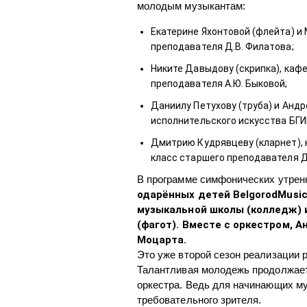
молодым музыкантам:
Екатерине Яхонтовой (флейта) и 
преподавателя Д.В. Филатова;
Никите Давыдову (скрипка), каф
преподавателя А.Ю. Быковой;
Даниилу Петухову (труба) и Анд
исполнительского искусства БГИИ
Дмитрию Кудрявцеву (кларнет), 
класс старшего преподавателя Д.
В программе симфонических утрен
одарённых детей BelgorodMusic
музыкальной школы (колледж) 
(фагот). Вместе с оркестром, Ан
Моцарта.
Это уже второй сезон реализации 
Талантливая молодежь продолжает
оркестра. Ведь для начинающих му
требовательного зрителя.