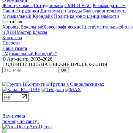
О компании
Жюри
Отзывы
Сотрудничаем
СМИ О НАС
Рекламодателям
Наши сотрудники
Дипломы и награды
Благотворительность
Музыкальный Клондайк
Политика конфиденциальности
фестивали
Хоровые
Вокальные
Хореографические
Инструментальные
Фоль
и ДПИ
Мастер-классы
Контакты
Новости
Наша газета
"Музыкальный Клондайк"
© Арт-центр, 2003–2026
ПОДПИШИТЕСЬ НА СВЕЖИЕ ПРЕДЛОЖЕНИЯ
OK
МЫ В СОЦСЕТЯХ:
Вам нужна
помощь по сайту?
Арт-Центр