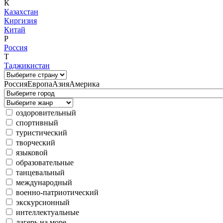
К
Казахстан
Киргизия
Китай
Р
Россия
Т
Таджикистан
Россия
Европа
Азия
Америка
оздоровительный
спортивный
туристический
творческий
языковой
образовательные
танцевальный
международный
военно-патриотический
экскурсионный
интеллектуальные
лагерь на море