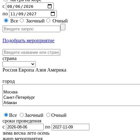
с
по
Все
Заочный
Очный
Подобрать мероприятие
страна
Россия
Европа
Азия
Америка
город
Все
Заочный
Очный
сроки проведения
с
по
зима
весна
лето
осень
жанр мероприятия