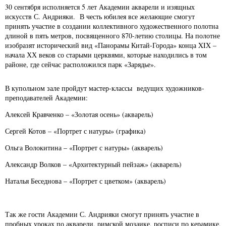
30 сентября исполняется 5 лет Академии акварели и изящных
искусств С. Андрияки. В честь юбилея все желающие смогут
принять участие в создании коллективного художественного полотна
длиной в пять метров, посвященного 870-летию столицы. На полотне
изобразят исторический вид «Панорамы Китай-Города» конца XIX –
начала ХХ веков со старыми церквями, которые находились в том
районе, где сейчас расположился парк «Зарядье».
В купольном зале пройдут мастер-классы ведущих художников-
преподавателей Академии:
Алексей Кравченко – «Золотая осень» (акварель)
Сергей Котов – «Портрет с натуры» (графика)
Ольга Волокитина – «Портрет с натуры» (акварель)
Александр Волков – «Архитектурный пейзаж» (акварель)
Наталья Беседнова – «Портрет с цветком» (акварель)
Так же гости Академии С. Андрияки смогут принять участие в
пробных уроках по акварели, римской мозаике, росписи по керамике,