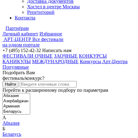
Доставка Документов
Хостел в центре Москвы
Репетиторий
Контакты
Партнёрам
Личный кабинет
Избранное
АРТ-ЦЕНТР
Все фестивали
на одном портале
+7 (495) 152-42-32
Написать нам
ФЕСТИВАЛИ ОЧНЫЕ
ЗАОЧНЫЕ
КОНКУРСЫ
КАНИКУЛЫ
МЕЖДУНАРОДНЫЕ
Конкурсы Арт-Центра
Популярные
Подобрать Вам
фестиваль/конкурс?
Перейти к расширенному подбору по параметрам
А
Абхазия
Б
Беларусь