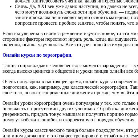
должен заинтересовать ученика, давая интересные элеме
Связь. Да, XXI век уже давно наступил, но далеко не все
чего могут возникнуть сложности при обучении — подви
занятии вокалом не позволят верно освоить материал, поэ
попросите провести пробное занятие, чтобы понять, что 
Если вы уверены в своем стремлении изучить новое, то эти ми
сторонние факторы перестают играть роль, когда вы ощущаете, 
окрепли, осанка улучшилась. Все это дает новый стимул для н
Онлайн курсы по хореографии.
Танцы сопровождают человечество с момента зарождения — ум
всегда высоко ценится в обществе и уроки танцев олнайн все 
Очень популярны в настоящее время, онлайн курсы современно
подготовки, как, например, для классической хореографии. Так
свое тело, освоить современные движения прежде, чем выйти н
Онлайн уроки хореографии очень популярны у тех, кто только 
неловкость в присутствии других учеников. Отработка движени
уверенность, придать тонус мышцам и получить порцию гормон
помогут избежать ошибок и скорректируют порядок обучения.
Онлайн курсы классического танца больше подходят тем, кто уж
или ином движении и это скорее тренировки и отработка элеме