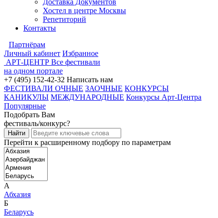
Доставка Документов
Хостел в центре Москвы
Репетиторий
Контакты
Партнёрам
Личный кабинет
Избранное
АРТ-ЦЕНТР
Все фестивали
на одном портале
+7 (495) 152-42-32
Написать нам
ФЕСТИВАЛИ ОЧНЫЕ
ЗАОЧНЫЕ
КОНКУРСЫ
КАНИКУЛЫ
МЕЖДУНАРОДНЫЕ
Конкурсы Арт-Центра
Популярные
Подобрать Вам
фестиваль/конкурс?
Перейти к расширенному подбору по параметрам
А
Абхазия
Б
Беларусь