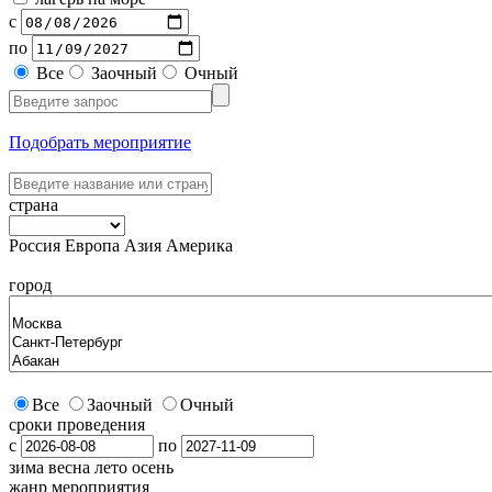
с
по
Все
Заочный
Очный
Подобрать мероприятие
страна
Россия
Европа
Азия
Америка
город
Все
Заочный
Очный
сроки проведения
с
по
зима
весна
лето
осень
жанр мероприятия