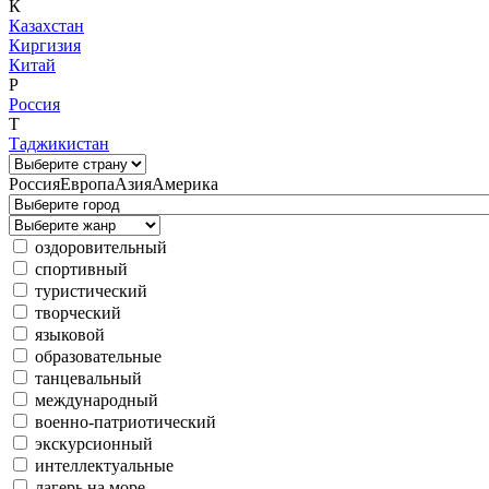
К
Казахстан
Киргизия
Китай
Р
Россия
Т
Таджикистан
Россия
Европа
Азия
Америка
оздоровительный
спортивный
туристический
творческий
языковой
образовательные
танцевальный
международный
военно-патриотический
экскурсионный
интеллектуальные
лагерь на море