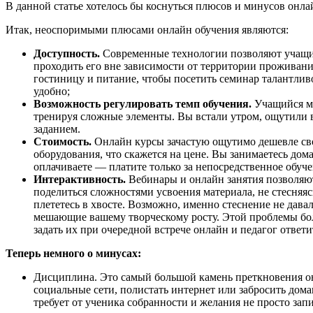
В данной статье хотелось бы коснуться плюсов и минусов онла
Итак, неоспоримыми плюсами онлайн обучения являются:
Доступность.
Современные технологии позволяют учащим
проходить его вне зависимости от территории проживания
гостиницу и питание, чтобы посетить семинар талантливо
удобно;
Возможность регулировать темп обучения.
Учащийся мо
тренируя сложные элементы. Вы встали утром, ощутили в
заданием.
Стоимость.
Онлайн курсы зачастую ощутимо дешевле свои
оборудования, что скажется на цене. Вы занимаетесь до
оплачиваете — платите только за непосредственное обуче
Интерактивность.
Вебинары и онлайн занятия позволяют у
поделиться сложностями усвоения материала, не стесняяс
плететесь в хвосте. Возможно, именно стеснение не дава
мешающие вашему творческому росту. Этой проблемы бол
задать их при очередной встрече онлайн и педагог ответ
Теперь немного о минусах:
Дисциплина. Это самый большой камень преткновения он
социальные сети, полистать интернет или забросить дом
требует от ученика собранности и желания не просто запи