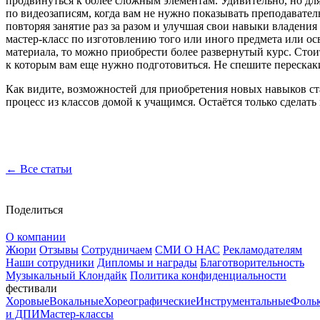
продвинуться к более сложным элементам. Удивительно, но для
по видеозаписям, когда вам не нужно показывать преподавател
повторяя занятие раз за разом и улучшая свои навыки владения
мастер-класс по изготовлению того или иного предмета или о
материала, то можно приобрести более развернутый курс. Стоит
к которым вам еще нужно подготовиться. Не спешите перескаки
Как видите, возможностей для приобретения новых навыков с
процесс из классов домой к учащимся. Остаётся только сделать
← Все статьи
Поделиться
О компании
Жюри
Отзывы
Сотрудничаем
СМИ О НАС
Рекламодателям
Наши сотрудники
Дипломы и награды
Благотворительность
Музыкальный Клондайк
Политика конфиденциальности
фестивали
Хоровые
Вокальные
Хореографические
Инструментальные
Фоль
и ДПИ
Мастер-классы