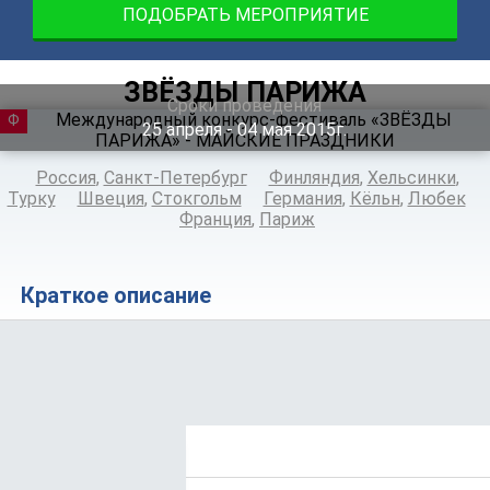
ПОДОБРАТЬ МЕРОПРИЯТИЕ
ЗВЁЗДЫ ПАРИЖА
Сроки проведения
ФЕСТИВАЛЬ
25
апреля
‐ 04
мая
2015г.
Россия
,
Санкт-Петербург
Финляндия
,
Хельсинки
,
Турку
Швеция
,
Стокгольм
Германия
,
Кёльн
,
Любек
Франция
,
Париж
Краткое описание
Положение