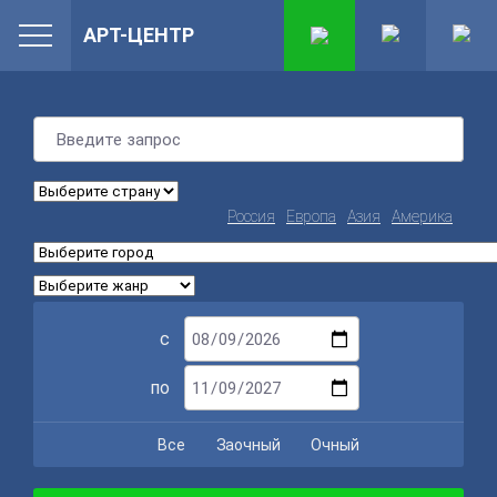
АРТ-ЦЕНТР
Россия
Европа
Азия
Америка
с
по
Все
Заочный
Очный