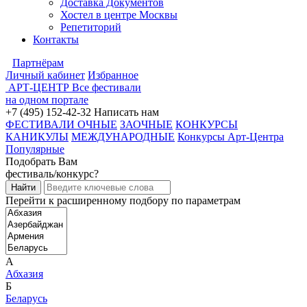
Доставка Документов
Хостел в центре Москвы
Репетиторий
Контакты
Партнёрам
Личный кабинет
Избранное
АРТ-ЦЕНТР
Все фестивали
на одном портале
+7 (495) 152-42-32
Написать нам
ФЕСТИВАЛИ ОЧНЫЕ
ЗАОЧНЫЕ
КОНКУРСЫ
КАНИКУЛЫ
МЕЖДУНАРОДНЫЕ
Конкурсы Арт-Центра
Популярные
Подобрать Вам
фестиваль/конкурс?
Перейти к расширенному подбору по параметрам
А
Абхазия
Б
Беларусь