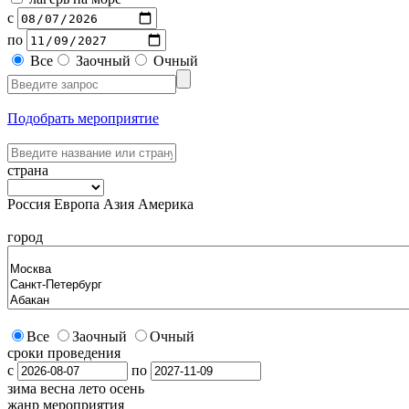
с
по
Все
Заочный
Очный
Подобрать мероприятие
страна
Россия
Европа
Азия
Америка
город
Все
Заочный
Очный
сроки проведения
с
по
зима
весна
лето
осень
жанр мероприятия