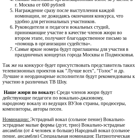
г. Москва от 600 рублей
Награждение сразу после выступления каждой
номинации, не дожидаясь окончания конкурса, что
удобно для региональных участников. ​​​​​​
Руководители и педагоги вокальных студий,
принимающие участие в качестве членов жюри во
втором этапе, получают благодарственное письмо за
«помощь в организации судейства».
Самые яркие номера будут приглашены для участия в
праздничных концертах города Москвы и Подмосковья.
Так же на конкурсе будет присутствовать представитель таких
телевизионных проектов как "Лучше всех", "Голос" и др.
Лучшие и неординарные исполнители будут рекомендованы к
участию в различных ТВ Шоу.
Наше жюри по вокалу:
Среди членов жюри будут
действующие педагоги по вокально-джазовому,
народному вокалу из ведущих ВУЗов страны, продюсеры,
композиторы, авторы песен.
Номинации:
Эстрадный вокал (сольное пение) Вокально-
эстрадные малые формы (дуэт, трио) Вокально-эстрадные
ансамбли (от 4 человек и больше) Народный вокал (сольное
пение, ансамбли) Специальная номинация: Патриотическая