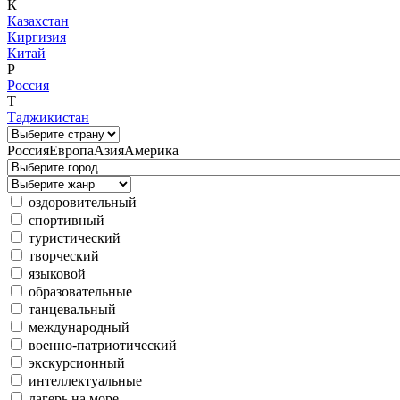
К
Казахстан
Киргизия
Китай
Р
Россия
Т
Таджикистан
Россия
Европа
Азия
Америка
оздоровительный
спортивный
туристический
творческий
языковой
образовательные
танцевальный
международный
военно-патриотический
экскурсионный
интеллектуальные
лагерь на море