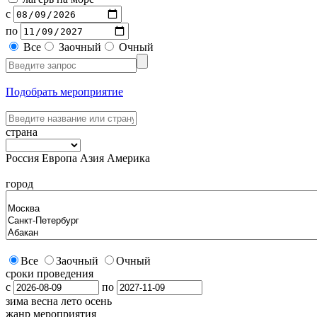
с
по
Все
Заочный
Очный
Подобрать мероприятие
страна
Россия
Европа
Азия
Америка
город
Все
Заочный
Очный
сроки проведения
с
по
зима
весна
лето
осень
жанр мероприятия