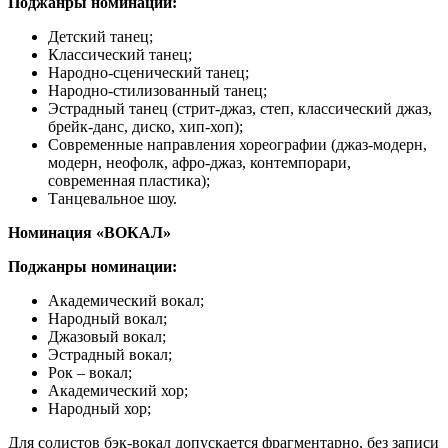
Поджанры номинации:
Детский танец;
Классический танец;
Народно-сценический танец;
Народно-стилизованный танец;
Эстрадный танец (стрит-джаз, степ, классический джаз,
брейк-данс, диско, хип-хоп);
Современные направления хореографии (джаз-модерн,
модерн, неофолк, афро-джаз, контемпорари,
современная пластика);
Танцевальное шоу.
Номинация «ВОКАЛ»
Поджанры номинации:
Академический вокал;
Народный вокал;
Джазовый вокал;
Эстрадный вокал;
Рок – вокал;
Академический хор;
Народный хор;
Для солистов бэк-вокал допускается фрагментарно, без записи