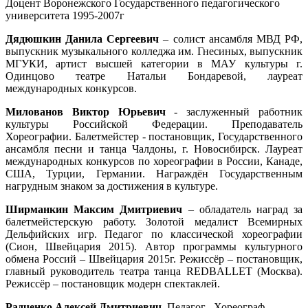
Доцент Воронежского Государственного педагогического
университета 1995-2007г
Дядюшкин Данила Сергеевич
– солист ансамбля МВД РФ,
выпускник музыкального колледжа им. Гнесиных, выпускник
МГУКИ, артист высшей категории в МАУ культуры г.
Одинцово театре Натальи Бондаревой, лауреат
международных конкурсов.
Милованов Виктор Юрьевич
- заслуженный работник
культуры Российской Федерации. Преподаватель
Хореографии. Балетмейстер - постановщик, Государственного
ансамбля песни и танца Чалдоны, г. Новосибирск. Лауреат
международных конкурсов по хореографии в России, Канаде,
США, Турции, Германии. Награждён Государственным
нагрудным знаком за достижения в культуре.
Ширманкин Максим Дмитриевич
– обладатель наград за
балетмейстерскую работу. Золотой медалист Всемирных
Дельфийских игр. Педагог по классической хореографии
(Сион, Швейцария 2015). Автор программы культурного
обмена Россий – Швейцария 2015г. Режиссёр – постановщик,
главный руководитель театра танца REDBALLET (Москва).
Режиссёр – постановщик модерн спектаклей.
Радченко Алексей Дмитриевич.
Педагог , Хореограф,