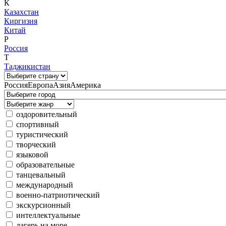
К
Казахстан
Киргизия
Китай
Р
Россия
Т
Таджикистан
Россия
Европа
Азия
Америка
оздоровительный
спортивный
туристический
творческий
языковой
образовательные
танцевальный
международный
военно-патриотический
экскурсионный
интеллектуальные
лагерь на море