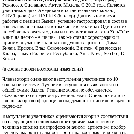
Режиссер, Сценарист, Актер, Модель. С 2013 года Является
участником двух Американских танцевальных команд
GRV(hip-hop) и CHAPKIS.(hip-hop). Длительное время
работал с певицей Бьянка, успешно гастролировал в составе
коллектива и снимался в том числе в ее клипах.Один из них
по сей день является одним из просматриваемых на You-Tube.
Клип на песню «А-че-че». Так же ставил хореографию и
принимал участие в клипах следующих артистов: Дима
Билан, Иракли, Влад Соколовский, Винтаж, Франческа и
Кнара, Тимур Родригез, Республика, Anna Nova, Serebro, Dj
Smash.
(в составе жюри возможны изменения)
Члены жюри оценивают выступления участников по 10-
балльной системе. Лучшие выступления выявляются по
общей сумме баллов. Решение жюри не обсуждается,
обжалованию и пересмотру не подлежит. Оценочные листы
членов жюри конфиденциальны, демонстрации или выдаче не
подлежат.
Выступления участников оцениваются жюри в соответствии
со следующими основными критериями: мастерство и
техника исполнения (профессионализм), артистизм, подбор
репертуара, оригинальность, эстетика костюмов и реквизита,