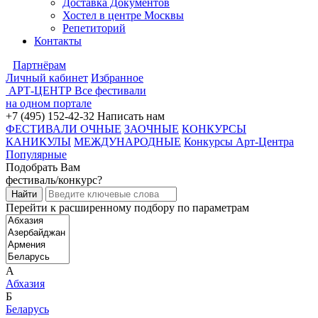
Доставка Документов
Хостел в центре Москвы
Репетиторий
Контакты
Партнёрам
Личный кабинет
Избранное
АРТ-ЦЕНТР
Все фестивали
на одном портале
+7 (495) 152-42-32
Написать нам
ФЕСТИВАЛИ ОЧНЫЕ
ЗАОЧНЫЕ
КОНКУРСЫ
КАНИКУЛЫ
МЕЖДУНАРОДНЫЕ
Конкурсы Арт-Центра
Популярные
Подобрать Вам
фестиваль/конкурс?
Перейти к расширенному подбору по параметрам
А
Абхазия
Б
Беларусь