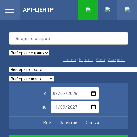
АРТ-ЦЕНТР
Россия
Европа
Азия
Америка
с
по
Все
Заочный
Очный