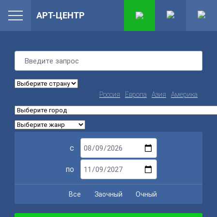
АРТ-ЦЕНТР
Россия
Европа
Азия
Америка
с
по
Все
Заочный
Очный