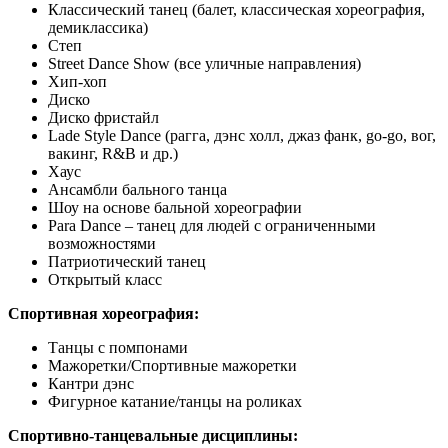
Классический танец (балет, классическая хореография,
демиклассика)
Степ
Street Dance Show (все уличные направления)
Хип-хоп
Диско
Диско фристайл
Lade Style Dance (рагга, дэнс холл, джаз фанк, go-go, вог,
вакинг, R&B и др.)
Хаус
Ансамбли бального танца
Шоу на основе бальной хореографии
Para Dance – танец для людей с ограниченными
возможностями
Патриотический танец
Открытый класс
Спортивная хореография:
Танцы с помпонами
Мажоретки/Спортивные мажоретки
Кантри дэнс
Фигурное катание/танцы на роликах
Спортивно-танцевальные дисциплины: