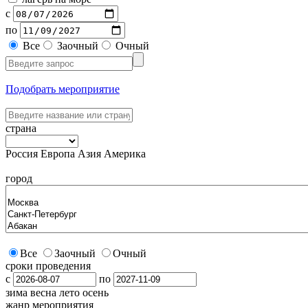
с
по
Все
Заочный
Очный
Подобрать мероприятие
страна
Россия
Европа
Азия
Америка
город
Все
Заочный
Очный
сроки проведения
с
по
зима
весна
лето
осень
жанр мероприятия