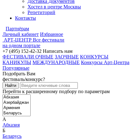
Доставка Документов
Хостел в центре Москвы
Репетиторий
Контакты
Партнёрам
Личный кабинет
Избранное
АРТ-ЦЕНТР
Все фестивали
на одном портале
+7 (495) 152-42-32
Написать нам
ФЕСТИВАЛИ ОЧНЫЕ
ЗАОЧНЫЕ
КОНКУРСЫ
КАНИКУЛЫ
МЕЖДУНАРОДНЫЕ
Конкурсы Арт-Центра
Популярные
Подобрать Вам
фестиваль/конкурс?
Перейти к расширенному подбору по параметрам
А
Абхазия
Б
Беларусь