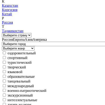
К
Казахстан
Киргизия
Китай
Р
Россия
Т
Таджикистан
Россия
Европа
Азия
Америка
оздоровительный
спортивный
туристический
творческий
языковой
образовательные
танцевальный
международный
военно-патриотический
экскурсионный
интеллектуальные
лагерь на море