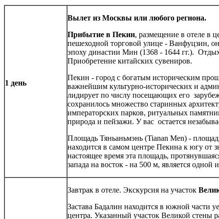
Вылет из Москвы или любого региона.
Прибытие в Пекин
, размещение в отеле в 
пешеходной торговой улице - Ванфуцзин, он
эпоху династии Мин (1368 - 1644 гг.). Отдых
Приобретение китайских сувениров.
Пекин - город с богатым историческим прош
1 день
важнейшим культурно-исторических и адми
лидирует по числу посещающих его зарубе
сохранилось множество старинных архитек
императорских парков, ритуальных памятник
природа и пейзажи. У вас остается незабыва
Площадь Тяньаньмэнь (Tianan Men) - площад
находится в самом центре Пекина к югу от з
настоящее время эта площадь, протянувшаяся 
запада на восток - на 500 м, является одно
Завтрак в отеле. Экскурсия на участок
Велик
Застава Бадалин находится в южной части уе
центра. Указанный участок Великой стены 