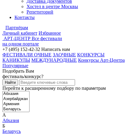
Доставка Документов
Хостел в центре Москвы
Репетиторий
Контакты
Партнёрам
Личный кабинет
Избранное
АРТ-ЦЕНТР
Все фестивали
на одном портале
+7 (495) 152-42-32
Написать нам
ФЕСТИВАЛИ ОЧНЫЕ
ЗАОЧНЫЕ
КОНКУРСЫ
КАНИКУЛЫ
МЕЖДУНАРОДНЫЕ
Конкурсы Арт-Центра
Популярные
Подобрать Вам
фестиваль/конкурс?
Перейти к расширенному подбору по параметрам
А
Абхазия
Б
Беларусь