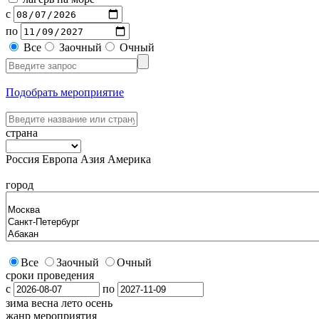
с
по
Все
Заочный
Очный
Подобрать мероприятие
страна
Россия
Европа
Азия
Америка
город
Все
Заочный
Очный
сроки проведения
с
по
зима
весна
лето
осень
жанр мероприятия