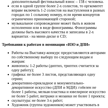
дополнительный фестивальный взнос – 15$ с человека.
если в одной группе более 2-х солистов, то оргкомитет
вправе включить 1-2 солистов на выступления в разных
городах по 1 сольному номеру, если время концертов
ограниченно принимающей стороной;
музыкальное сопровождение может быть в живом
исполнении или в виде фонограммы. Фонограммы
должны быть высокого качества и записаны в 2-х
вариантах - на мини-диске и CD;
Требования к работам в номинации «ИЗО и ДПИ»
Работы на Выставку-конкурс предоставляются авторами
по собственному выбору по следующим видам и
жанрам:
живопись: 1-2 работы (диптих, триптих считается за
одну работу);
графика: не более 3 листов, представляющих одну
серию;
декоративно-прикладное и монументально-
декоративное искусство (ДПИ и МДИ): гобелен не
более 1 работы, мелкая пластика и ювелирное искусство
не более 5 работ, витражи и мозаики не более 1 проекта;
скульптура: не более 3-х работ;
Художник (группа художников) может участвовать в