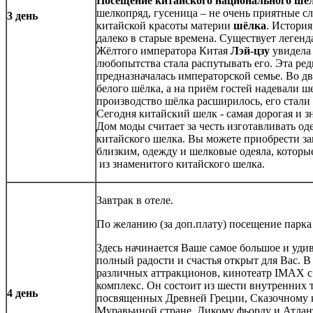
Посещение китайского национального шел
шелкопряд, гусеница – не очень приятные сл
3 день
китайской красоты материи
шёлка
. История
далеко в старые времена. Существует леген
Жёлтого императора Китая
Лэй-цзу
увидела 
любопытства стала распутывать его. Эта ред
предназначалась императорской семье. Во д
белого шёлка, а на приём гостей надевали ш
производство шёлка расширилось, его стали 
Сегодня китайский шелк - самая дорогая и 
Дом моды считает за честь изготавливать о
китайского шелка. Вы можете приобрести з
близким, одежду и шелковые одеяла, которы
из знаменитого китайского шелка.
Завтрак в отеле.
По желанию (за доп.плату) посещение парк
Здесь начинается Ваше самое большое и уди
полный радости и счастья открыт для Вас. В
различных аттракционов, кинотеатр IMAX с
комплекс. Он состоит из шести внутренних 
4 день
посвященных Древней Греции, Сказочному 
Муравьиной стране, Дикому фьорду и Атлан