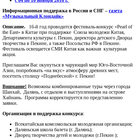
с 04 по 10 ноября 2016 г.
Информационная поддержка в России и СНГ –
газета
«Музыкальный Клондайк»
Описание.
16-й год проводится фестиваль-конкурс «Pearl of
the East» в Китае при поддержке Союза молодежи Китая,
Департамента культуры г. Пекин, директора детского Дворца
творчества в Пекине, а также Посольства РФ в Пекине.
Фестиваль освещается СМИ Китая как важная культурная
акция.
Приглашаем Вас окунуться в чарующий мир Юго-Восточной
Азии, попробовать «на вкус» атмосферу древних мест,
посетить столицу «Поднебесной» г. Пекин!
Внимание!
Возможны комбинированные туры через города
Шанхай, Далянь, с отдыхом и выступлениями на острове
Хайнань. Программа корректируется по представлению
заявки.
Организация и поддержка конкурса
:
Всекитайская комсомольская молодежная организация;
Даляньская школа балета (г. Далянь);
Дворец творчества детей и молодежи (г.Пекин );