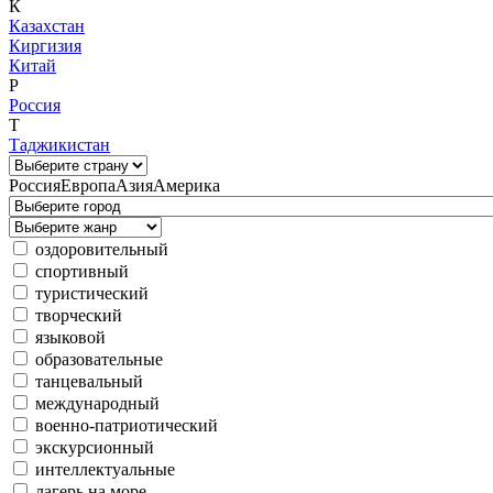
К
Казахстан
Киргизия
Китай
Р
Россия
Т
Таджикистан
Россия
Европа
Азия
Америка
оздоровительный
спортивный
туристический
творческий
языковой
образовательные
танцевальный
международный
военно-патриотический
экскурсионный
интеллектуальные
лагерь на море