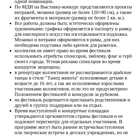
одной номинации.
По МДИ на Выставку-конкурс представляются проекты
витражей, мозаики (размер не более 120×90 см), а также
их фрагменты в материале (размер не более 1 кв. м.).
Все работы должны быть эстетически оформлены
художниками: графика оформляется в паспорту и рамку,
для ювелирного искусства изготавливается подложка.
Мозаики и витражи оформляются в рамы, для них
необходима подставка либо крепеж для развески.
коллектив не имеет право во время фестиваля
использовать атрибуты спонсоров, эмблему, флаг и герб
своего города. Устная реклама спонсоров во время
концертов запрещена;
в репертуаре коллективов не рассматриваются арабские
танцы в стиле "Танец живота" исполняемые детьми в
возрасте до 16 лет, а так же исполняемые взрослыми
участниками коллективов, если это не предусмотрено
Положением фестивалей и конкурсов за рубежом.
на фестиваль разрешается приглашать родственников и
друзей в группу поддержки или на отдых.
Время выступлений и концертные площадки
утверждаются оргкомитетом страны фестиваля и не
подлежит пересмотру для отдельных участников. В
программе могут быть ранние встречи/выступления
или творческие встречи в детских учреждениях, но не