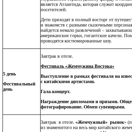
является Атлантида, которая служит коорд
посетителей.
Дети приходят в полный восторг от путеше
и знакомств с разными сказочными персонаж
найдется немало развлечений – захватывающ
американские горки, гигантские качели. По
проводятся костюмированные шоу.
Завтрак в отеле.
Фестиваль «Жемчужина Востока»
5 день
Выступление в рамках фестиваля на изве
с китайскими артистами.
Фестивальный
день
Гала-концерт.
Награждение дипломами и призами. Обще
фотографирование. Обмен сувенирами.
Завтрак в отеле.
«Жемчужный» рынок
» (
из знаменитого на весь мир китайского жем