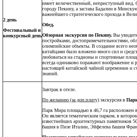
имеет величественный, неприступный вид. 
городу Пекину, а застава Бадалин в Минску
важнейшего стратегического прохода в Вели
2 день
Обед.
Фестивальный и
Обзорная экскурсия по Пекину.
Вы увидите
конкурсный день
постройками, достопримечательностями, о
олимпийские объекты. В создание всего не
китайцами было вложено много сил и средст
любоваться на стадионы и спортивные площ
всегда одинаково поражают воображение и р
настоящей китайской чайной церемонии и с
знаний.
Завтрак в отеле.
По желанию (за доп.плату)
экскурсия в
Пар
Парк Мира площадью в 46,7 га расположен 
Он является тематическим парком, в котором
известнейших архитектурных памятников 50
башня в Пизе Италии, Эйфелева башня Фран