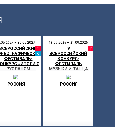
Я
.05.2027 – 30.05.2027
18.09.2026 – 21.09.2026
ВСЕРОССИЙСКИЙ
IV
СТИВАЛЬ
ФЕСТИВАЛЬ
ФЕСТИ
ОРЕОГРАФИЧЕСКИЙ
ВСЕРОССИЙСКИЙ
КАНИКУЛЫ
ФЕСТИВАЛЬ-
КОНКУРС-
ОНКУРС «ИТОГИ С
ФЕСТИВАЛЬ
РУСЛАНОМ
МУЗЫКИ И ТАНЦА
ПШЕНИЧНЫМ – 4»
«ДРУЗЬЯ В
КАЛИНИНГРАДЕ»
РОССИЯ
РОССИЯ