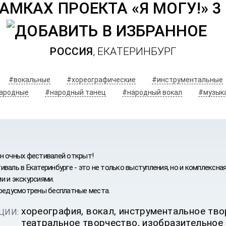
МКАХ ПРОЕКТА «Я МОГУ!» 3 
РОССИЯ
, ЕКАТЕРИНБУРГ
#вокальные
#хореографические
#инструментальные
ародные
#народный танец
#народный вокал
#музыка
н очных фестивалей открыт!
валь в Екатеринбурге - это не только выступления, но и комплексна
и и экскурсиями.
предусмотрены бесплатные места.
хореография, вокал, инструментальное тво
ЦИИ:
ИВАЛЬ
театральное творчество, изобразительное