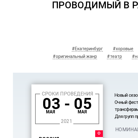
ПРОВОДИМЫЙ В РА
#Екатеринбург
#хоровые
#оригинальный жанр
#театр
#н
СРОКИ ПРОВЕДЕНИЯ
Новый сезо
03 - 05
Очный фести
трансферам
МАЯ
МАЯ
Для групп 
2021
НОМИНА
ФЕСТ