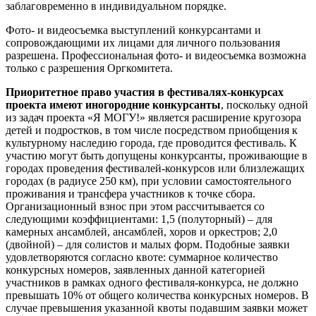
заблаговременно в индивидуальном порядке.
Фото- и видеосъемка выступлений конкурсантами и
сопровождающими их лицами для личного пользования
разрешена. Профессиональная фото- и видеосъемка возможна
только с разрешения Оргкомитета.
Приоритетное право участия в фестивалях-конкурсах
проекта имеют иногородние конкурсанты
, поскольку одной
из задач проекта «Я МОГУ!» является расширение кругозора
детей и подростков, в том числе посредством приобщения к
культурному наследию города, где проводится фестиваль. К
участию могут быть допущены конкурсанты, проживающие в
городах проведения фестивалей-конкурсов или близлежащих
городах (в радиусе 250 км), при условии самостоятельного
проживания и трансфера участников к точке сбора.
Организационный взнос при этом рассчитывается со
следующими коэффициентами: 1,5 (полуторный) – для
камерных ансамблей, ансамблей, хоров и оркестров; 2,0
(двойной) – для солистов и малых форм. Подобные заявки
удовлетворяются согласно квоте: суммарное количество
конкурсных номеров, заявленных данной категорией
участников в рамках одного фестиваля-конкурса, не должно
превышать 10% от общего количества конкурсных номеров. В
случае превышения указанной квоты подавшим заявки может