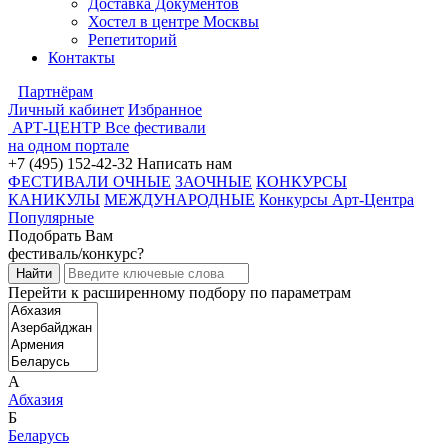
Доставка Документов
Хостел в центре Москвы
Репетиторий
Контакты
Партнёрам
Личный кабинет
Избранное
АРТ-ЦЕНТР
Все фестивали
на одном портале
+7 (495) 152-42-32
Написать нам
ФЕСТИВАЛИ ОЧНЫЕ
ЗАОЧНЫЕ
КОНКУРСЫ
КАНИКУЛЫ
МЕЖДУНАРОДНЫЕ
Конкурсы Арт-Центра
Популярные
Подобрать Вам
фестиваль/конкурс?
Перейти к расширенному подбору по параметрам
А
Абхазия
Б
Беларусь