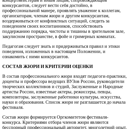
концертмейстерам и иным лицам, сопровождающим
конкурсантов, следует вести себя достойно, в
профессиональной манере, проявлять уважение к коллегам,
организаторам, членам жюри и другим конкурсантам,
воздерживаться от конфликтных ситуаций, следить за
поведением своих воспитанников, способствовать
поддержанию порядка, чистоты и тишины в зрительном зале,
закулисном пространстве, в фойе и гримерных комнатах.
Педагогам следует знать и придерживаться правил и этики
поведения, изложенных в настоящем Положении, и
ознакомить с ними конкурсантов.
СОСТАВ ЖЮРИ И КРИТЕРИИ ОЦЕНКИ
В состав профессионального жюри входят педагоги-практики,
доценты и профессора ведущих ВУЗов России, руководители
творческих коллективов и студий, Заслуженные и Народные
артисты России, известные актеры, режиссеры, певцы,
композиторы, заслуженные работники культуры, искусства,
науки и образования. Список жюри не разглашается до начала
фестиваля.
Состав жюри формируется Оргкомитетом фестиваля-
конкурса. Критериями отбора членов жюри являются
бесспорный профессиональный авторитет, многолетний опыт,