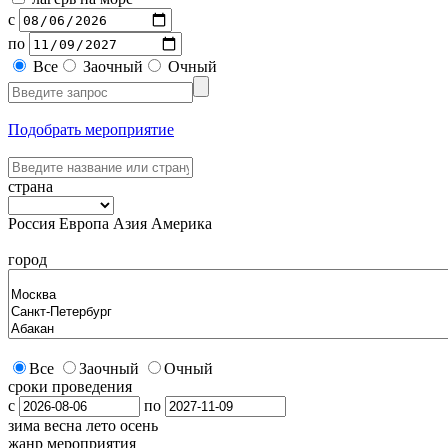
с
по
Все
Заочный
Очный
Подобрать мероприятие
страна
Россия
Европа
Азия
Америка
город
Все
Заочный
Очный
сроки проведения
с
по
зима
весна
лето
осень
жанр мероприятия