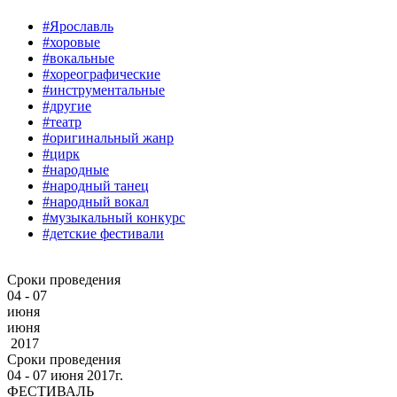
#Ярославль
#хоровые
#вокальные
#хореографические
#инструментальные
#другие
#театр
#оригинальный жанр
#цирк
#народные
#народный танец
#народный вокал
#музыкальный конкурс
#детские фестивали
Сроки проведения
04 - 07
июня
июня
2017
Сроки проведения
04 ‐ 07
июня
2017г.
ФЕСТИВАЛЬ