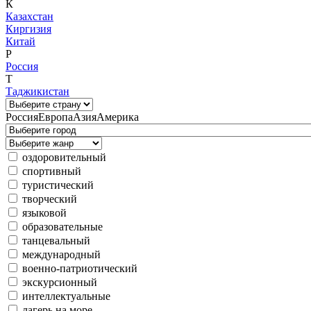
К
Казахстан
Киргизия
Китай
Р
Россия
Т
Таджикистан
Россия
Европа
Азия
Америка
оздоровительный
спортивный
туристический
творческий
языковой
образовательные
танцевальный
международный
военно-патриотический
экскурсионный
интеллектуальные
лагерь на море