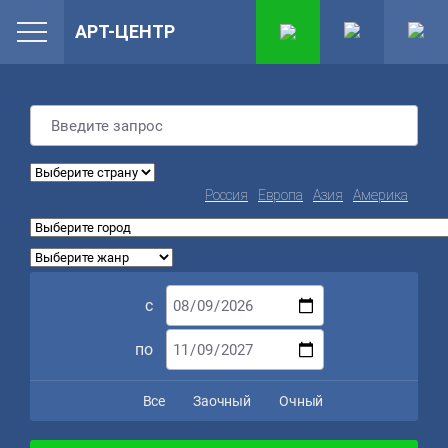
АРТ-ЦЕНТР
Россия
Европа
Азия
Америка
с
по
Все
Заочный
Очный