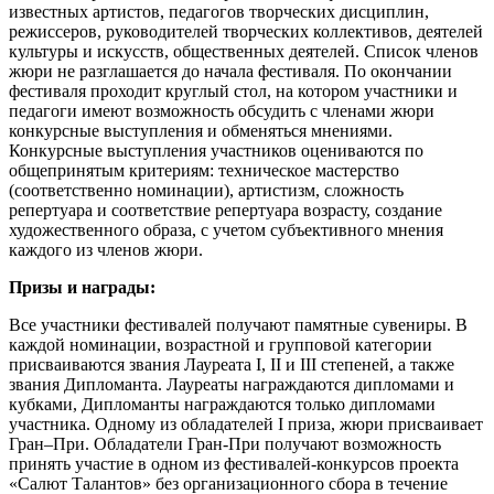
известных артистов, педагогов творческих дисциплин,
режиссеров, руководителей творческих коллективов, деятелей
культуры и искусств, общественных деятелей. Список членов
жюри не разглашается до начала фестиваля. По окончании
фестиваля проходит круглый стол, на котором участники и
педагоги имеют возможность обсудить с членами жюри
конкурсные выступления и обменяться мнениями.
Конкурсные выступления участников оцениваются по
общепринятым критериям: техническое мастерство
(соответственно номинации), артистизм, сложность
репертуара и соответствие репертуара возрасту, создание
художественного образа, с учетом субъективного мнения
каждого из членов жюри.
Призы и награды:
Все участники фестивалей получают памятные сувениры. В
каждой номинации, возрастной и групповой категории
присваиваются звания Лауреата I, II и III степеней, а также
звания Дипломанта. Лауреаты награждаются дипломами и
кубками, Дипломанты награждаются только дипломами
участника. Одному из обладателей I приза, жюри присваивает
Гран–При. Обладатели Гран-При получают возможность
принять участие в одном из фестивалей-конкурсов проекта
«Салют Талантов» без организационного сбора в течение