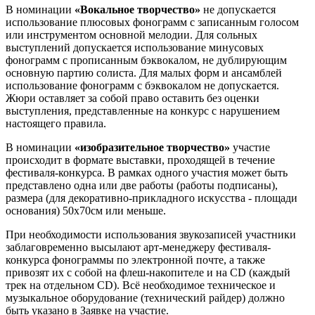
В номинации
«Вокальное творчество»
не допускается
использование плюсовых фонограмм с записанным голосом
или инструментом основной мелодии. Для сольных
выступлений допускается использование минусовых
фонограмм с прописанным бэквокалом, не дублирующим
основную партию солиста. Для малых форм и ансамблей
использование фонограмм с бэквокалом не допускается.
Жюри оставляет за собой право оставить без оценки
выступления, представленные на конкурс с нарушением
настоящего правила.
В номинации
«изобразительное творчество»
участие
происходит в формате выставки, проходящей в течение
фестиваля-конкурса. В рамках одного участия может быть
представлено одна или две работы (работы подписаны),
размера (для декоративно-прикладного искусства - площади
основания) 50x70см или меньше.
При необходимости использования звукозаписей участники
заблаговременно высылают арт-менеджеру фестиваля-
конкурса фонограммы по электронной почте, а также
привозят их с собой на флеш-накопителе и на CD (каждый
трек на отдельном CD). Всё необходимое техническое и
музыкальное оборудование (технический райдер) должно
быть указано в Заявке на участие.