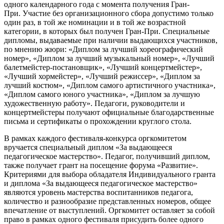
одного календарного года с момента получения Гран-
При. Участие без организационного сбора допустимо только
один раз, в той же номинации и в той же возрастной
категории, в которых был получен Гран-При. Специальные
дипломы, выдаваемые при наличии выдающихся участников,
по мнению жюри: «Диплом за лучший хореографический
номер», «Диплом за лучший музыкальный номер», «Лучший
балетмейстер-постановщик», «Лучший концертмейстер»,
«Лучший хормейстер», «Лучший режиссер», «Диплом за
лучший костюм», «Диплом самого артистичного участника»,
«Диплом самого юного участника», «Диплом за лучшую
художественную работу». Педагоги, руководители и
концертмейстеры получают официальные благодарственные
письма и сертификаты о прохождении круглого стола.
В рамках каждого фестиваля-конкурса оргкомитетом
вручается специальный диплом «За выдающееся
педагогическое мастерство». Педагог, получивший диплом,
также получает грант на посещение форума «Развитие».
Критериями для выбора обладателя Индивидуального гранта
и диплома «За выдающееся педагогическое мастерство»
являются уровень мастерства воспитанников педагога,
количество и разнообразие представленных номеров, общее
впечатление от выступлений. Оргкомитет оставляет за собой
право в рамках одного фестиваля присудить более одного