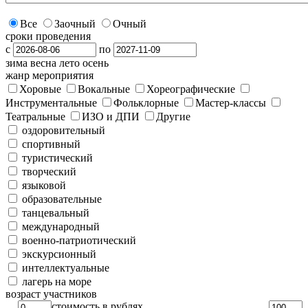
Все
Заочный
Очный
сроки проведения
с
по
зима
весна
лето
осень
жанр мероприятия
Хоровые
Вокальные
Хореографические
Инструментальные
Фольклорные
Мастер-классы
Театральные
ИЗО и ДПИ
Другие
оздоровительный
спортивный
туристический
творческий
языковой
образовательные
танцевальный
международный
военно-патриотический
экскурсионный
интеллектуальные
лагерь на море
возраст участников
стоимость в рублях