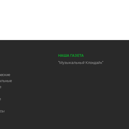
НАША ГАЗЕТА
"Музыкальный Клондайк"
еские
альные
е
е
ссы