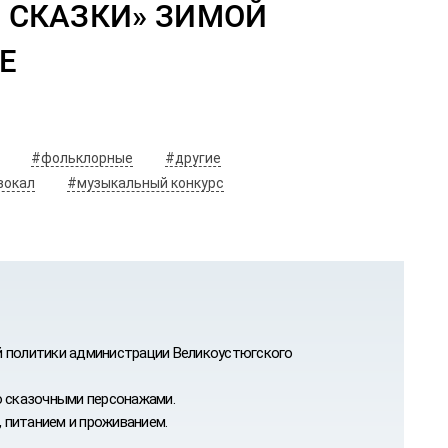
У СКАЗКИ» ЗИМОЙ
#фольклорные
#другие
вокал
#музыкальный конкурс
й политики администрации Великоустюгского
о сказочными персонажами.
 питанием и проживанием.