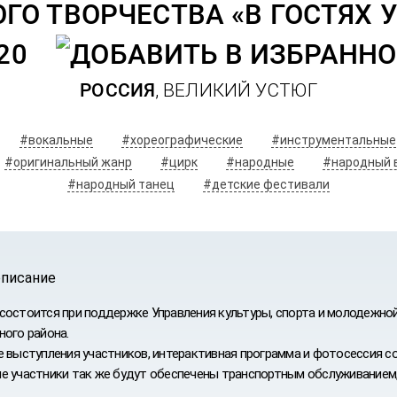
О ТВОРЧЕСТВА «В ГОСТЯХ 
20
РОССИЯ
, ВЕЛИКИЙ УСТЮГ
#вокальные
#хореографические
#инструментальные
#оригинальный жанр
#цирк
#народные
#народный 
#народный танец
#детские фестивали
описание
состоится при поддержке Управления культуры, спорта и молодежно
ного района.
е выступления участников, интерактивная программа и фотосессия с
е участники так же будут обеспечены транспортным обслуживанием,