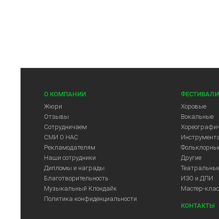
О КОМПАНИИ
ФЕСТИВАЛИ
Жюри
Хоровые
Отзывы
Вокальные
Сотрудничаем
Хореографич
СМИ О НАС
Инструмент
Рекламодателям
Фольклорны
Арт-Центр
Наши сотрудники
Другие
Дипломы и награды
Театральны
Благотворительность
ИЗО и ДПИ
Музыкальный Клондайк
Мастер-кла
Политика конфиденциальности
КОНТАКТЫ