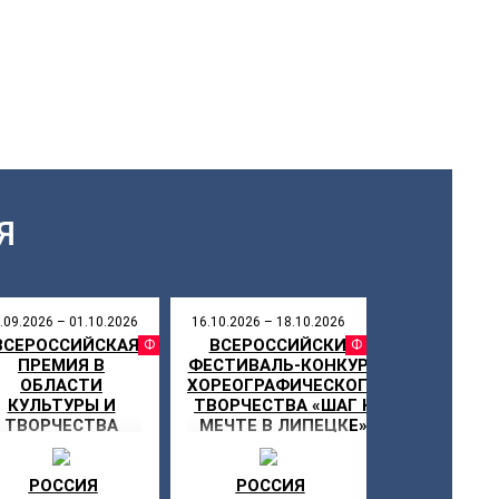
Я
.09.2026 – 01.10.2026
16.10.2026 – 18.10.2026
 ВСЕРОССИЙСКАЯ
ВСЕРОССИЙСКИЙ
СТИВАЛЬ
ФЕСТИВАЛЬ
ФЕСТИ
ПРЕМИЯ В
ФЕСТИВАЛЬ-КОНКУРС
НИКУЛЫ
ОБЛАСТИ
ХОРЕОГРАФИЧЕСКОГО
КУЛЬТУРЫ И
ТВОРЧЕСТВА «ШАГ К
ТВОРЧЕСТВА
МЕЧТЕ В ЛИПЕЦКЕ»
«СЕРЕБРЯНАЯ
ЗВЕЗДА»
РОССИЯ
РОССИЯ