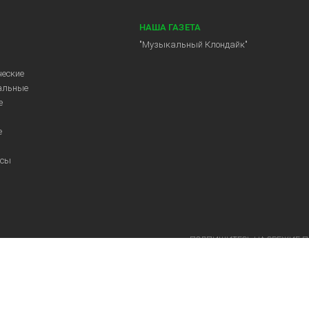
НАША ГАЗЕТА
"Музыкальный Клондайк"
еские
альные
е
е
ссы
ПОДПИШИТЕСЬ НА СВЕЖИЕ 
МЫ В СОЦСЕТЯХ: