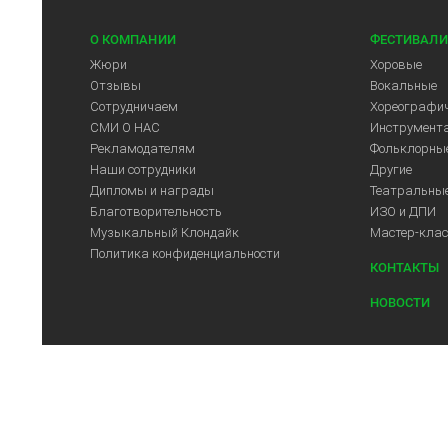
О КОМПАНИИ
ФЕСТИВАЛИ
Жюри
Хоровые
Отзывы
Вокальные
Сотрудничаем
Хореографич
СМИ О НАС
Инструмент
Рекламодателям
Фольклорны
Наши сотрудники
Другие
Дипломы и награды
Театральны
Благотворительность
ИЗО и ДПИ
Музыкальный Клондайк
Мастер-кла
Политика конфиденциальности
КОНТАКТЫ
НОВОСТИ