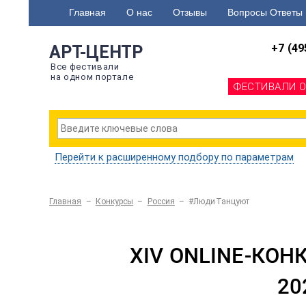
Главная
О нас
Отзывы
Вопросы Ответы
+7 (49
АРТ-ЦЕНТР
Все фестивали
на одном портале
ФЕСТИВАЛИ 
Перейти к расширенному подбору по параметрам
Главная
–
Конкурсы
–
Россия
–
#ЛюдиТанцуют
XIV ONLINE-КО
20