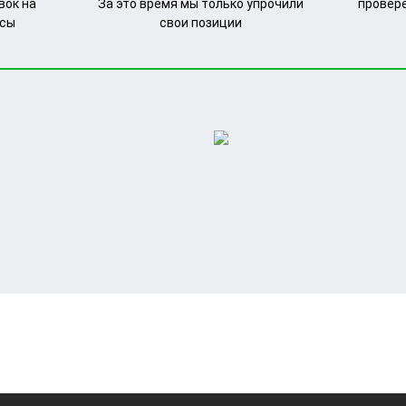
вок на
За это время мы только упрочили
провер
рсы
свои позиции