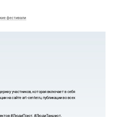
кие фестивали
ержку участников, которая включает в себя
и на сайте art-center.ru, публикации во всех
проектов #ЛюдиПоют, #ЛюдиТанцуют,