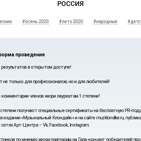
РОССИЯ
еские
#осень 2020
#лето 2020
#народные
#детс
форма проведения
 результатов в открытом доступе!
т не только для профессионалов, но и для любителей!
 комментарии членов жюри лауреатам 1 степени!
ИВАЛЬ
УРС
 степени получают специальные сертификаты на бесплатную PR-подд
в издании «Музыкальный Клондайк» и на сайте muzklondike.ru, публикаци
сетях Арт-Центра – Vk, Facebook, Instagram.
стников по мнению жюри пригласим на Гала-концерт победителей 