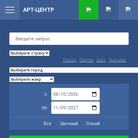
АРТ-ЦЕНТР
Россия
Европа
Азия
Америка
с
по
Все
Заочный
Очный