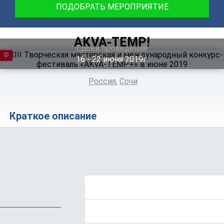
ПОДОБРАТЬ МЕРОПРИЯТИЕ
AKVA-TEMP!
Сроки проведения
ФЕСТИВАЛЬ
16 ‐ 22
июня
2019г.
Россия
,
Сочи
Краткое описание
Положение
Программа