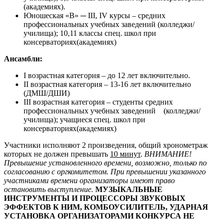
(академиях).
Юношеская «В» ─ III, IV курсы – средних
профессиональных учебных заведений (колледжи/
училища); 10,11 классы спец. школ при
консерваториях(академиях)
Ансамбли:
I возрастная категория – до 12 лет включительно.
II возрастная категория – 13-16 лет включительно
(ДМШ/ДШИ)
III возрастная категория – студенты средних
профессиональных учебных заведений (колледжи/
училища); учащиеся спец. школ при
консерваториях(академиях)
Участники исполняют 2 произведения, общий хронометраж
которых не должен превышать
10 минут
.
ВНИМАНИЕ!
Превышение установленного времени, возможно, только по
согласованию с оргкомитетом. При превышении указанного
участниками времени организаторы имеют право
остановить выступление.
МУЗЫКАЛЬНЫЕ
ИНСТРУМЕНТЫ И ПРОЦЕССОРЫ ЗВУКОВЫХ
ЭФФЕКТОВ К НИМ, КОМБОУСИЛИТЕЛЬ, УДАРНАЯ
УСТАНОВКА ОРГАНИЗАТОРАМИ КОНКУРСА НЕ