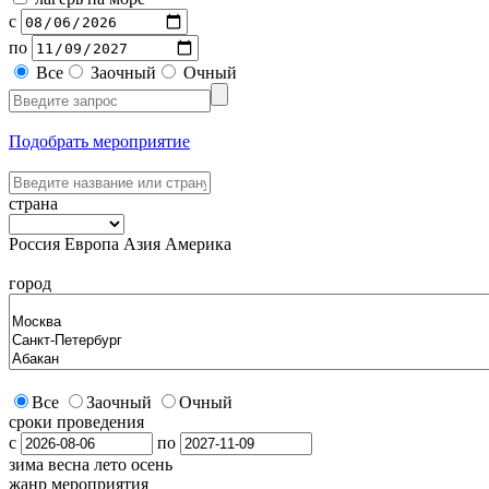
с
по
Все
Заочный
Очный
Подобрать мероприятие
страна
Россия
Европа
Азия
Америка
город
Все
Заочный
Очный
сроки проведения
с
по
зима
весна
лето
осень
жанр мероприятия