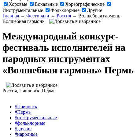
Хоровые
Вокальные
Хореографические
Инструментальные
Фольклорные
Другие
Главная
–
Фестивали
–
Россия
–
Волшебная гармонь
Волшебная гармонь
Международный конкурс-
фестиваль исполнителей на
народных инструментах
«Волшебная гармонь» Пермь
Россия
, Павловск, Пермь
#Павловск
#Пермь
#инструментальные
#фольклорные
#другие
#народные