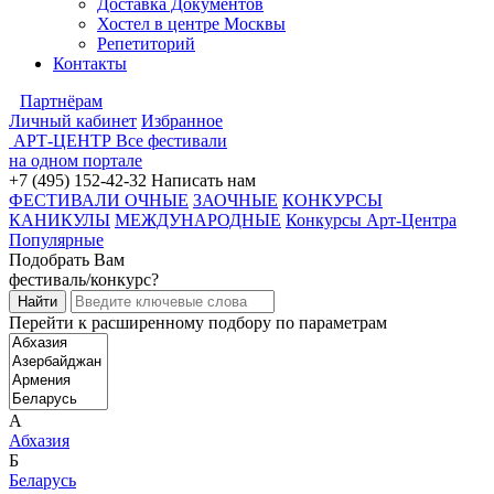
Доставка Документов
Хостел в центре Москвы
Репетиторий
Контакты
Партнёрам
Личный кабинет
Избранное
АРТ-ЦЕНТР
Все фестивали
на одном портале
+7 (495) 152-42-32
Написать нам
ФЕСТИВАЛИ ОЧНЫЕ
ЗАОЧНЫЕ
КОНКУРСЫ
КАНИКУЛЫ
МЕЖДУНАРОДНЫЕ
Конкурсы Арт-Центра
Популярные
Подобрать Вам
фестиваль/конкурс?
Перейти к расширенному подбору по параметрам
А
Абхазия
Б
Беларусь