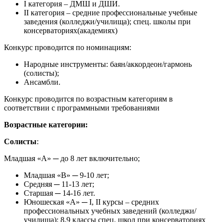
I категория – ДМШ и ДШИ.
II категория – средние профессиональные учебные
заведения (колледжи/училища); спец. школы при
консерваториях(академиях)
Конкурс проводится по номинациям:
Народные инструменты: баян/аккордеон/гармонь
(солисты);
Ансамбли.
Конкурс проводится по возрастным категориям в
соответствии с программными требованиями
Возрастные категории:
Солисты
:
Младшая «А» ─ до 8 лет включительно;
Младшая «В» ─ 9-10 лет;
Средняя ─ 11-13 лет;
Старшая ─ 14-16 лет.
Юношеская «А» ─ I, II курсы – средних
профессиональных учебных заведений (колледжи/
училища); 8,9 классы спец. школ при консерваториях