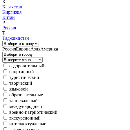
К
Казахстан
Киргизия
Китай
Р
Россия
Т
Таджикистан
Россия
Европа
Азия
Америка
оздоровительный
спортивный
туристический
творческий
языковой
образовательные
танцевальный
международный
военно-патриотический
экскурсионный
интеллектуальные
лагерь на море