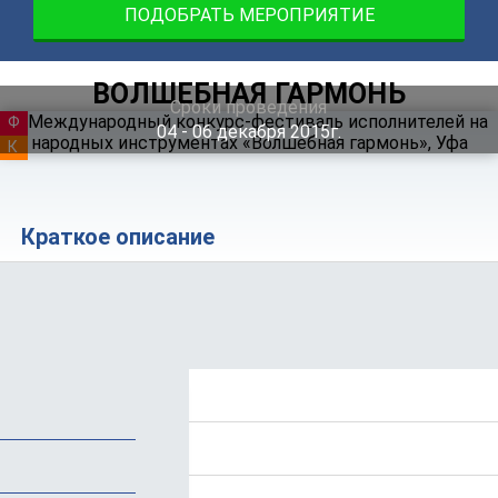
ПОДОБРАТЬ МЕРОПРИЯТИЕ
ВОЛШЕБНАЯ ГАРМОНЬ
Сроки проведения
ФЕСТИВАЛЬ
04 ‐ 06
декабря
2015г.
КУРСЫ
Краткое описание
Положение
Программа