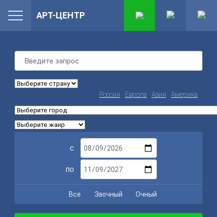
АРТ-ЦЕНТР
Россия
Европа
Азия
Америка
с
по
Все
Заочный
Очный