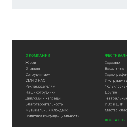
О КОМПАНИИ
ФЕСТИВАЛ
Жюри
Хоровые
Отзывы
Вокальные
Сотрудничаем
Хореографич
СМИ О НАС
Инструмент
Рекламодателям
Фольклорны
Наши сотрудники
Другие
Дипломы и награды
Театральны
Благотворительность
ИЗО и ДПИ
Музыкальный Клондайк
Мастер-кла
Политика конфиденциальности
КОНТАКТЫ