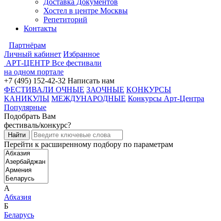
Доставка Документов
Хостел в центре Москвы
Репетиторий
Контакты
Партнёрам
Личный кабинет
Избранное
АРТ-ЦЕНТР
Все фестивали
на одном портале
+7 (495) 152-42-32
Написать нам
ФЕСТИВАЛИ ОЧНЫЕ
ЗАОЧНЫЕ
КОНКУРСЫ
КАНИКУЛЫ
МЕЖДУНАРОДНЫЕ
Конкурсы Арт-Центра
Популярные
Подобрать Вам
фестиваль/конкурс?
Перейти к расширенному подбору по параметрам
А
Абхазия
Б
Беларусь