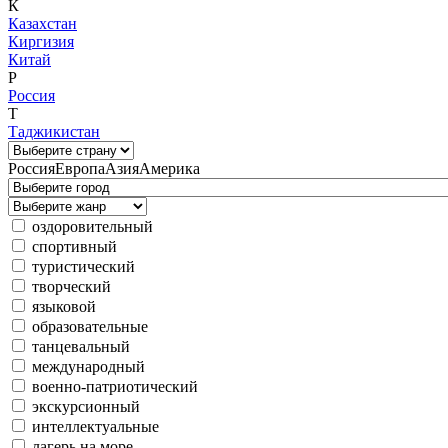
К
Казахстан
Киргизия
Китай
Р
Россия
Т
Таджикистан
Россия
Европа
Азия
Америка
оздоровительный
спортивный
туристический
творческий
языковой
образовательные
танцевальный
международный
военно-патриотический
экскурсионный
интеллектуальные
лагерь на море