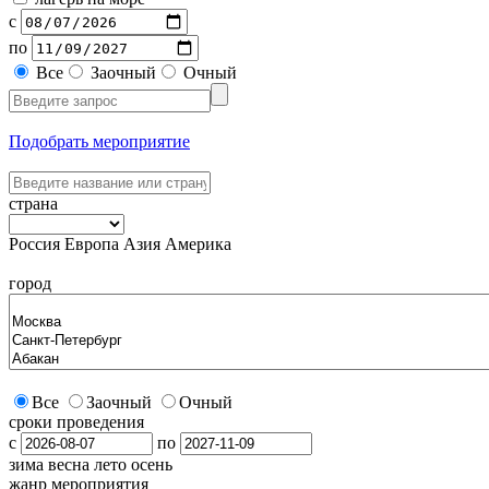
с
по
Все
Заочный
Очный
Подобрать мероприятие
страна
Россия
Европа
Азия
Америка
город
Все
Заочный
Очный
сроки проведения
с
по
зима
весна
лето
осень
жанр мероприятия