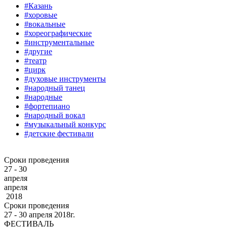
#Казань
#хоровые
#вокальные
#хореографические
#инструментальные
#другие
#театр
#цирк
#духовые инструменты
#народный танец
#народные
#фортепиано
#народный вокал
#музыкальный конкурс
#детские фестивали
Сроки проведения
27 - 30
апреля
апреля
2018
Сроки проведения
27 ‐ 30
апреля
2018г.
ФЕСТИВАЛЬ