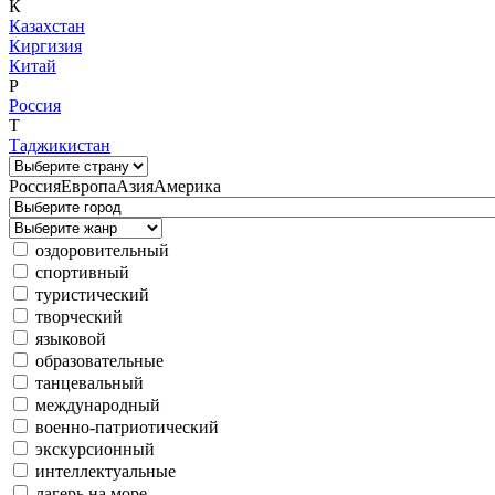
К
Казахстан
Киргизия
Китай
Р
Россия
Т
Таджикистан
Россия
Европа
Азия
Америка
оздоровительный
спортивный
туристический
творческий
языковой
образовательные
танцевальный
международный
военно-патриотический
экскурсионный
интеллектуальные
лагерь на море