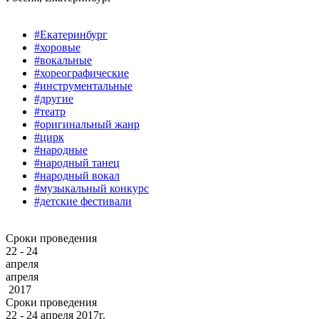
#Екатеринбург
#хоровые
#вокальные
#хореографические
#инструментальные
#другие
#театр
#оригинальный жанр
#цирк
#народные
#народный танец
#народный вокал
#музыкальный конкурс
#детские фестивали
Сроки проведения
22 - 24
апреля
апреля
2017
Сроки проведения
22 ‐ 24
апреля
2017г.