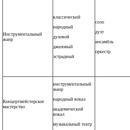
классический
соло
народный
дуэт
Инструментальный
духовой
жанр
ансамбль
джазовый
оркестр
эстрадный
инструментальный
жанр
народный вокал
Концертмейстерское
мастерство
академический
вокал
музыкальный театр