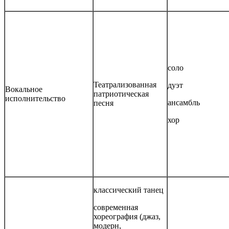
соло
Театрализованная
дуэт
Вокальное
патриотическая
исполнительство
ансамбль
песня
хор
классический танец
современная
хореография (джаз,
модерн,