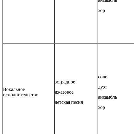
ансамбль
хор
соло
эстрадное
дуэт
Вокальное
джазовое
исполнительство
ансамбль
детская песня
хор