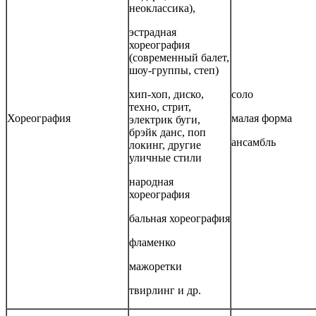
неоклассика),
эстрадная
хореография
(современный балет,
шоу-группы, степ)
хип-хоп, диско,
соло
техно, стрит,
Хореография
малая форма
электрик буги,
брэйк данс, поп
ансамбль
локинг, другие
уличные стили
народная
хореография
бальная хореография
фламенко
мажоретки
твирлинг и др.