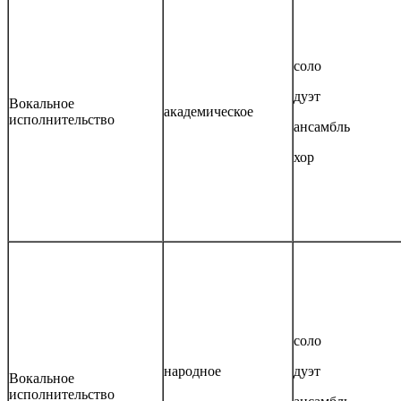
соло
дуэт
Вокальное
академическое
исполнительство
ансамбль
хор
соло
народное
дуэт
Вокальное
исполнительство