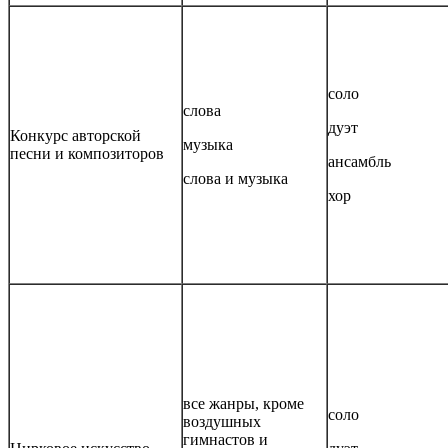
соло
слова
дуэт
Конкурс авторской
музыка
песни и композиторов
ансамбль
слова и музыка
хор
все жанры, кроме
соло
воздушных
гимнастов и