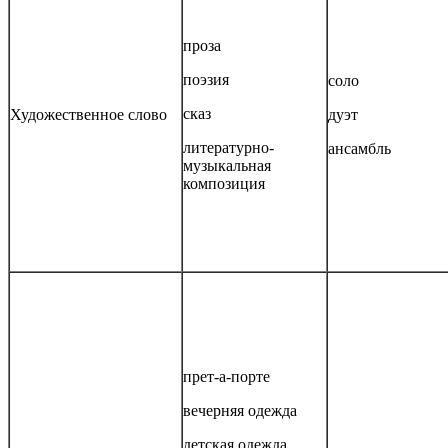
проза
поэзия
соло
сказ
Художественное слово
дуэт
литературно-
ансамбль
музыкальная
композиция
прет-а-порте
вечерняя одежда
детская одежда