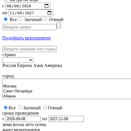
с
по
Все
Заочный
Очный
Подобрать мероприятие
страна
Россия
Европа
Азия
Америка
город
Все
Заочный
Очный
сроки проведения
с
по
зима
весна
лето
осень
жанр мероприятия