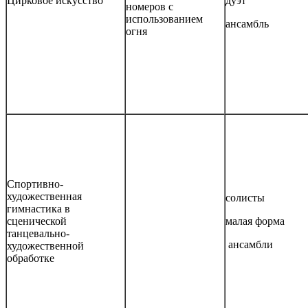
Цирковое искусство
дуэт
номеров с
использованием
ансамбль
огня
Спортивно-
художественная
солисты
гимнастика в
сценической
малая форма
танцевально-
ансамбли
художественной
обработке