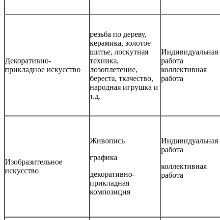
резьба по дереву,
керамика, золотое
шитье, лоскутная
Индивидуальная
Декоративно-
техника,
работа
прикладное искусство
лозоплетение,
коллективная
береста, ткачество,
работа
народная игрушка и
т.д.
Живопись
Индивидуальная
работа
графика
Изобразительное
коллективная
искусство
декоративно-
работа
прикладная
композиция