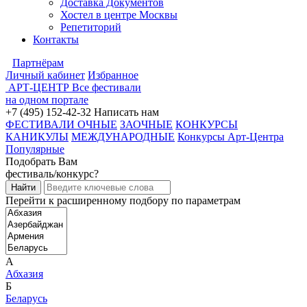
Доставка Документов
Хостел в центре Москвы
Репетиторий
Контакты
Партнёрам
Личный кабинет
Избранное
АРТ-ЦЕНТР
Все фестивали
на одном портале
+7 (495) 152-42-32
Написать нам
ФЕСТИВАЛИ ОЧНЫЕ
ЗАОЧНЫЕ
КОНКУРСЫ
КАНИКУЛЫ
МЕЖДУНАРОДНЫЕ
Конкурсы Арт-Центра
Популярные
Подобрать Вам
фестиваль/конкурс?
Перейти к расширенному подбору по параметрам
А
Абхазия
Б
Беларусь