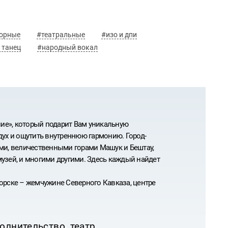
орные
#театральные
#изо и дпи
 танец
#народный вокал
ние», который подарит Вам уникальную
ух и ощутить внутреннюю гармонию. Город-
ми, величественными горами Машук и Бештау,
узей, и многими другими. Здесь каждый найдет
горске – жемчужине Северного Кавказа, центре
олнительство, театр,