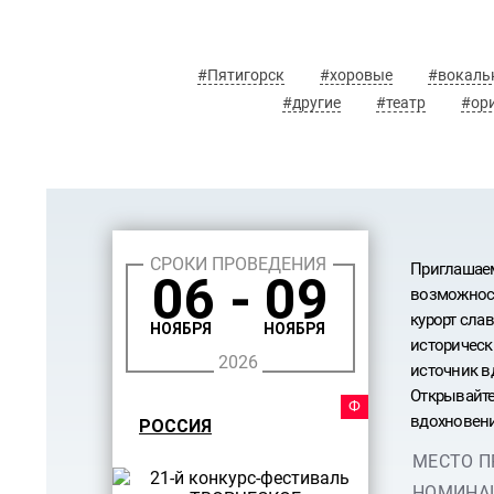
#Пятигорск
#хоровые
#вокаль
#другие
#театр
#ор
СРОКИ ПРОВЕДЕНИЯ
Приглашаем
06 - 09
возможност
курорт сла
НОЯБРЯ
НОЯБРЯ
историческ
2026
источник в
Открывайте
ФЕСТ
вдохновени
РОССИЯ
МЕСТО П
НОМИНА