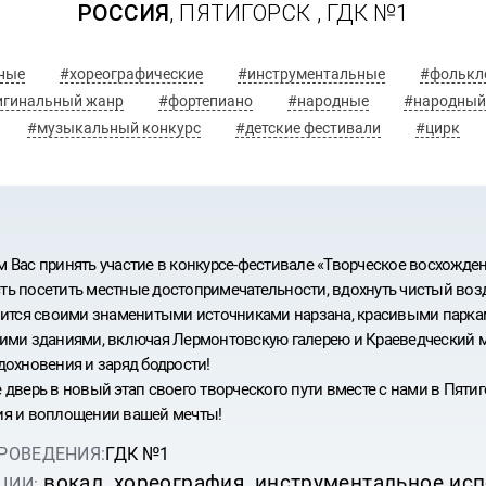
РОССИЯ
, ПЯТИГОРСК ,
ГДК №1
ные
#хореографические
#инструментальные
#фолькл
игинальный жанр
#фортепиано
#народные
#народный
#музыкальный конкурс
#детские фестивали
#цирк
 Вас принять участие в конкурсе-фестивале «Творческое восхожде
ь посетить местные достопримечательности, вдохнуть чистый возд
вится своими знаменитыми источниками нарзана, красивыми парка
ими зданиями, включая Лермонтовскую галерею и Краеведческий м
дохновения и заряд бодрости!
 дверь в новый этап своего творческого пути вместе с нами в Пяти
ИВАЛЬ
я и воплощении вашей мечты!
РОВЕДЕНИЯ:
ГДК №1
вокал, хореография, инструментальное исп
ЦИИ: