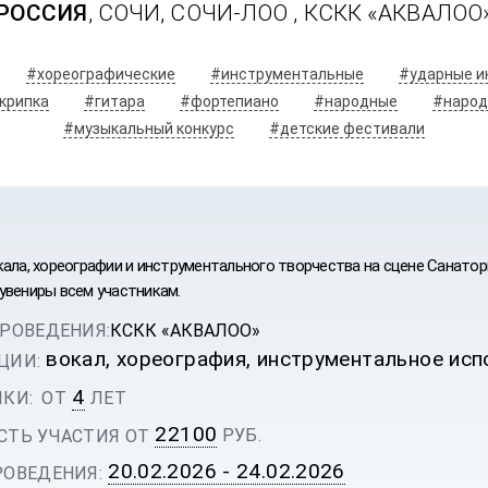
РОССИЯ
, СОЧИ, СОЧИ-ЛОО ,
КСКК «АКВАЛОО
#хореографические
#инструментальные
#ударные и
крипка
#гитара
#фортепиано
#народные
#народ
#музыкальный конкурс
#детские фестивали
кала, хореографии и инструментального творчества на сцене Санат
увениры всем участникам.
РОВЕДЕНИЯ:
КСКК «АКВАЛОО»
вокал, хореография, инструментальное ис
ЦИИ:
4
КИ:
ОТ
ЛЕТ
ИВАЛЬ
22100
РУБ.
ТЬ УЧАСТИЯ ОТ
20.02.2026 - 24.02.2026
ОВЕДЕНИЯ: