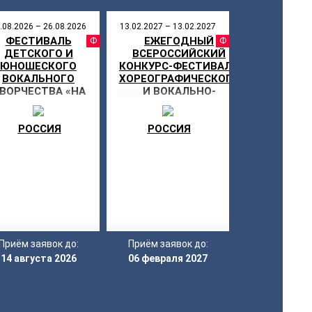
.08.2026 – 26.08.2026
13.02.2027 – 13.02.2027
ФЕСТИВАЛЬ
ЕЖЕГОДНЫЙ
СТИВАЛЬ
ФЕСТИВАЛЬ
ФЕСТИ
ДЕТСКОГО И
ВСЕРОССИЙСКИЙ
НИКУЛЫ
ЮНОШЕСКОГО
КОНКУРС-ФЕСТИВАЛЬ
ВОКАЛЬНОГО
ХОРЕОГРАФИЧЕСКОГО
ВОРЧЕСТВА «НА
И ВОКАЛЬНО-
СВОБОДНОЙ
ИНСТРУМЕНТАЛЬНОГО
ЗЕМЛЕ»
МАСТЕРСТВА
РОССИЯ
«СЕРЕБРЯНЫЙ АИСТ»
РОССИЯ
Приём заявок до:
Приём заявок до:
14 августа 2026
06 февраля 2027