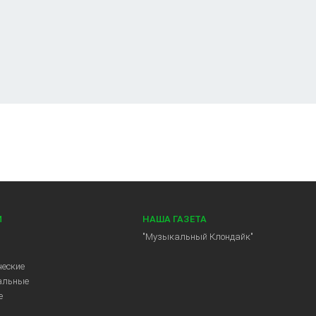
И
НАША ГАЗЕТА
"Музыкальный Клондайк"
еские
альные
е