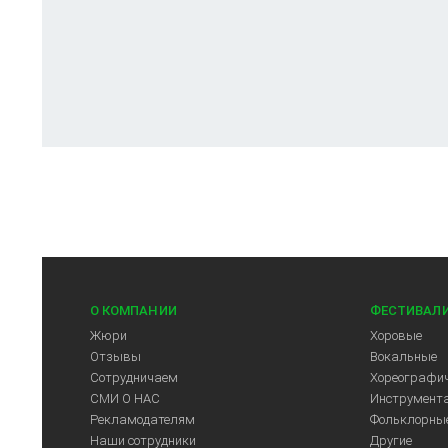
О КОМПАНИИ
ФЕСТИВАЛ
Жюри
Хоровые
Отзывы
Вокальные
Сотрудничаем
Хореографич
СМИ О НАС
Инструмент
Рекламодателям
Фольклорны
Наши сотрудники
Другие