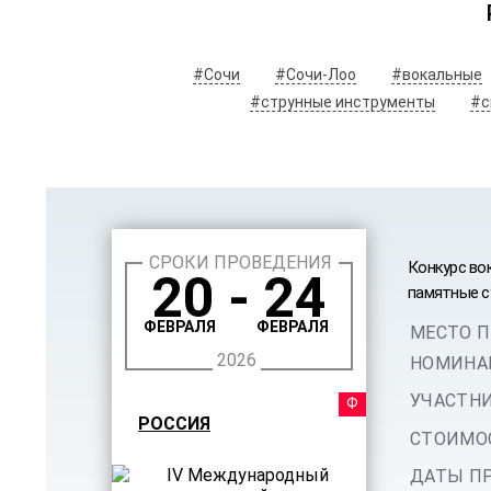
#Сочи
#Сочи-Лоо
#вокальные
#струнные инструменты
#с
СРОКИ ПРОВЕДЕНИЯ
Конкурс во
20 - 24
памятные с
ФЕВРАЛЯ
ФЕВРАЛЯ
МЕСТО П
2026
НОМИНА
УЧАСТНИ
ФЕСТ
РОССИЯ
СТОИМОС
ДАТЫ ПР