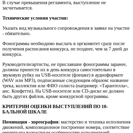
В случае превышения регламента, выступление не
засчитывается.
Технические условия участия:
Указать вид музыкального сопровождения в заявке на участие
- обязательно.
Фонограммы необходимо выслать в оргкомитет сразу после
получения расписания конкурса, не позднее, чем за 7 дней до
конкурса.
Руководители/артисты, не приславшие фонограммы заранее,
должны принести их в день конкурса самостоятельно в
звуковую рубку на USB-носителе (флешке) в аудиоформате
(WAV или MP3), подписанные следующим образом: название
трека, коллектив или ФИО солиста (например: «Тарантелла»,
анс. Конфетти). На USB-носителе или CD-диске не должно
быть других файлов, кроме конкурсной программы.
КРИТЕРИИ ОЦЕНКИ ВЫСТУПЛЕНИЙ ПО 10-
БАЛЬНОЙ ШКАЛЕ
Номинация - хореография
: мастерство и техника исполнения
движений, композиционное построение номера, соответствие
репертуара возрастным особенностям исполнителей,