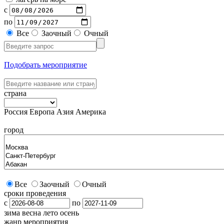
с
по
Все
Заочный
Очный
Подобрать мероприятие
страна
Россия
Европа
Азия
Америка
город
Все
Заочный
Очный
сроки проведения
с
по
зима
весна
лето
осень
жанр мероприятия