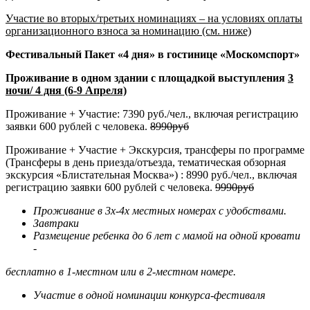
Участие во вторых/третьих номинациях – на условиях оплаты
организационного взноса за номинацию (см. ниже)
Фестивальный Пакет «4 дня» в гостинице «Москомспорт»
Проживание в одном здании с площадкой выступления
3
ночи/ 4 дня (6-9 Апреля)
Проживание + Участие: 7390 руб./чел., включая регистрацию
заявки 600 рублей с человека.
8990руб
Проживание + Участие + Экскурсия, трансферы по программе
(Трансферы в день приезда/отъезда, тематическая обзорная
экскурсия «Блистательная Москва») : 8990 руб./чел., включая
регистрацию заявки 600 рублей с человека.
9990руб
Проживание в 3х-4х местных номерах с удобствами.
Завтраки
Размещение ребенка до 6 лет с мамой на одной кровати
-
бесплатно в 1-местном или в 2-местном номере.
Участие в одной номинации конкурса-фестиваля