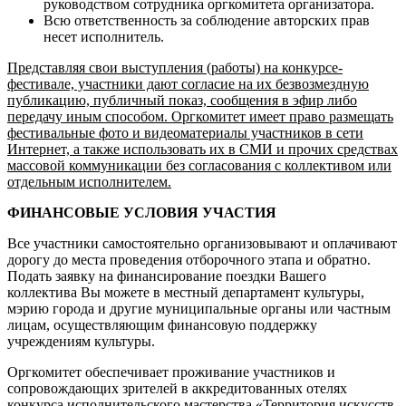
руководством сотрудника оргкомитета организатора.
Всю ответственность за соблюдение авторских прав
несет исполнитель.
Представляя свои выступления (работы) на конкурсе-
фестивале, участники дают согласие на их безвозмездную
публикацию, публичный показ, сообщения в эфир либо
передачу иным способом. Оргкомитет имеет право размещать
фестивальные фото и видеоматериалы участников в сети
Интернет, а также использовать их в СМИ и прочих средствах
массовой коммуникации без согласования с коллективом или
отдельным исполнителем.
ФИНАНСОВЫЕ УСЛОВИЯ УЧАСТИЯ
Все участники самостоятельно организовывают и оплачивают
дорогу до места проведения отборочного этапа и обратно.
Подать заявку на финансирование поездки Вашего
коллектива Вы можете в местный департамент культуры,
мэрию города и другие муниципальные органы или частным
лицам, осуществляющим финансовую поддержку
учреждениям культуры.
Оргкомитет обеспечивает проживание участников и
сопровождающих зрителей в аккредитованных отелях
конкурса исполнительского мастерства «Территория искусств.