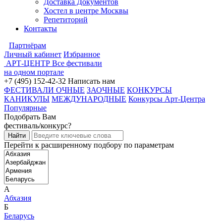
Доставка Документов
Хостел в центре Москвы
Репетиторий
Контакты
Партнёрам
Личный кабинет
Избранное
АРТ-ЦЕНТР
Все фестивали
на одном портале
+7 (495) 152-42-32
Написать нам
ФЕСТИВАЛИ ОЧНЫЕ
ЗАОЧНЫЕ
КОНКУРСЫ
КАНИКУЛЫ
МЕЖДУНАРОДНЫЕ
Конкурсы Арт-Центра
Популярные
Подобрать Вам
фестиваль/конкурс?
Перейти к расширенному подбору по параметрам
А
Абхазия
Б
Беларусь