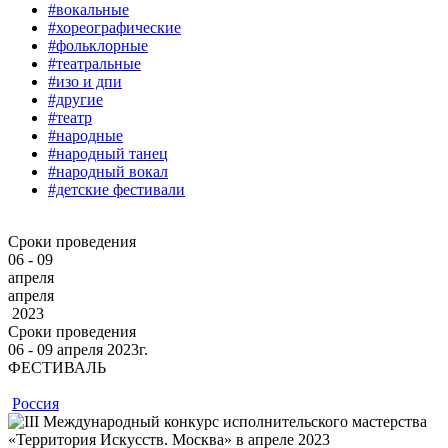
#вокальные
#хореографические
#фольклорные
#театральные
#изо и дпи
#другие
#театр
#народные
#народный танец
#народный вокал
#детские фестивали
Сроки проведения
06 - 09
апреля
апреля
2023
Сроки проведения
06 ‐ 09
апреля
2023г.
ФЕСТИВАЛЬ
Россия