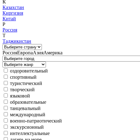
К
Казахстан
Киргизия
Китай
Р
Россия
Т
Таджикистан
Россия
Европа
Азия
Америка
оздоровительный
спортивный
туристический
творческий
языковой
образовательные
танцевальный
международный
военно-патриотический
экскурсионный
интеллектуальные
лагерь на море