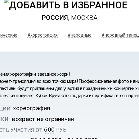
РОССИЯ
, МОСКВА
ические
#хореография
#народные
#народный танец
ления хореографии, звездное жюри!
ернет-трансляция во всех точках мира! Профессиональная фото и ви
лективы будут приглашены для участия в праздничных и концертных
лектив получает Кубок. Вручаются подарки и сертификаты от партне
хореография
ЦИИ:
ИВАЛЬ
возраст не ограничен
КИ:
600
РУБ.
ТЬ УЧАСТИЯ ОТ