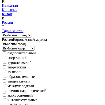
К
Казахстан
Киргизия
Китай
Р
Россия
Т
Таджикистан
Россия
Европа
Азия
Америка
оздоровительный
спортивный
туристический
творческий
языковой
образовательные
танцевальный
международный
военно-патриотический
экскурсионный
интеллектуальные
лагерь на море