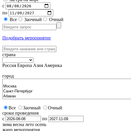
с
по
Все
Заочный
Очный
Подобрать мероприятие
страна
Россия
Европа
Азия
Америка
город
Все
Заочный
Очный
сроки проведения
с
по
зима
весна
лето
осень
жанр мероприятия