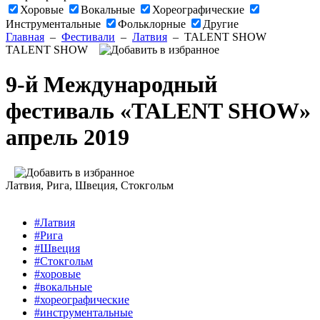
Хоровые
Вокальные
Хореографические
Инструментальные
Фольклорные
Другие
Главная
–
Фестивали
–
Латвия
–
TALENT SHOW
TALENT SHOW
9-й Международный
фестиваль «TALENT SHOW»
апрель 2019
Латвия
, Рига,
Швеция
, Стокгольм
#Латвия
#Рига
#Швеция
#Стокгольм
#хоровые
#вокальные
#хореографические
#инструментальные