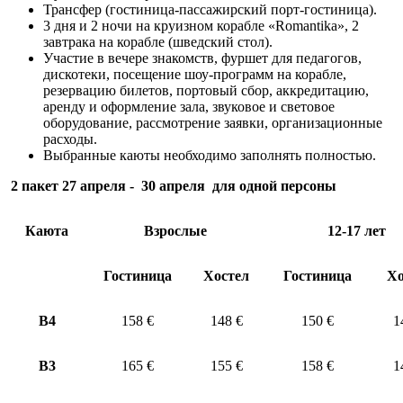
Трансфер (гостиница-пассажирский порт-гостиница).
3 дня и 2 ночи на круизном корабле «Romantika», 2
завтрака на корабле (шведский стол).
Участие в вечере знакомств, фуршет для педагогов,
дискотеки, посещение шоу-программ на корабле,
резервацию билетов, портовый сбор, аккредитацию,
аренду и оформление зала, звуковое и световое
оборудование, рассмотрение заявки, организационные
расходы.
Выбранные каюты необходимо заполнять полностью.
2 пакет 27 апреля - 30 апреля для одной персоны
Каюта
Взрослые
12-17
лет
Гостиница
Хостел
Гостиница
Хо
B4
158 €
148 €
150 €
1
В3
165 €
155 €
158 €
1