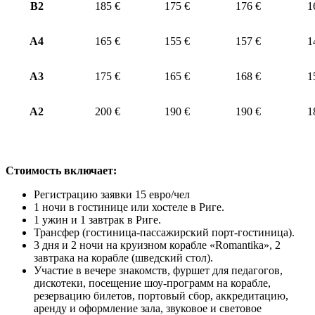
В2
185 €
175 €
176 €
1
А4
165 €
155 €
157 €
1
А3
175 €
165 €
168 €
1
А2
200 €
190 €
190 €
1
Стоимость включает:
Регистрацию заявки 15 евро/чел
1 ночи в гостинице или хостеле в Риге.
1 ужин и 1 завтрак в Риге.
Трансфер (гостиница-пассажирский порт-гостиница).
3 дня и 2 ночи на круизном корабле «Romantika», 2
завтрака на корабле (шведский стол).
Участие в вечере знакомств, фуршет для педагогов,
дискотеки, посещение шоу-программ на корабле,
резервацию билетов, портовый сбор, аккредитацию,
аренду и оформление зала, звуковое и световое