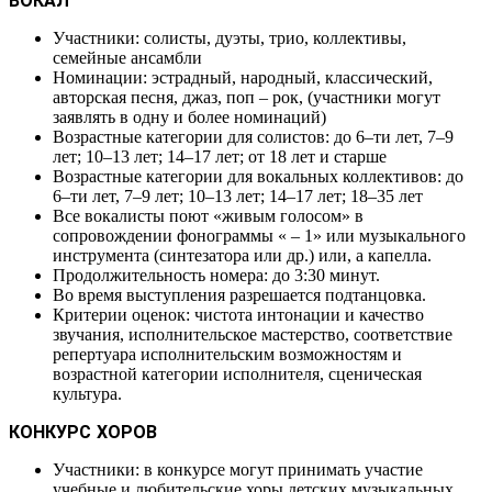
ВОКАЛ
Участники: солисты, дуэты, трио, коллективы,
семейные ансамбли
Номинации: эстрадный, народный, классический,
авторская песня, джаз, поп – рок, (участники могут
заявлять в одну и более номинаций)
Возрастные категории для солистов: до 6–ти лет, 7–9
лет; 10–13 лет; 14–17 лет; от 18 лет и старше
Возрастные категории для вокальных коллективов: до
6–ти лет, 7–9 лет; 10–13 лет; 14–17 лет; 18–35 лет
Все вокалисты поют «живым голосом» в
сопровождении фонограммы « – 1» или музыкального
инструмента (синтезатора или др.) или, а капелла.
Продолжительность номера: до 3:30 минут.
Во время выступления разрешается подтанцовка.
Критерии оценок: чистота интонации и качество
звучания, исполнительское мастерство, соответствие
репертуара исполнительским возможностям и
возрастной категории исполнителя, сценическая
культура.
КОНКУРС ХОРОВ
Участники: в конкурсе могут принимать участие
учебные и любительские хоры детских музыкальных