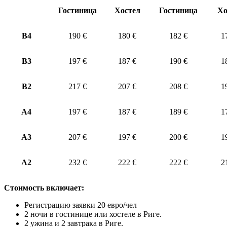
Гостиница
Хостел
Гостиница
Хо
B4
190 €
180 €
182 €
1
В3
197 €
187 €
190 €
1
В2
217 €
207 €
208 €
1
А4
197 €
187 €
189 €
1
А3
207 €
197 €
200 €
1
А2
232 €
222 €
222 €
2
Стоимость включает:
Регистрацию заявки 20 евро/чел
2 ночи в гостинице или хостеле в Риге.
2 ужина и 2 завтрака в Риге.