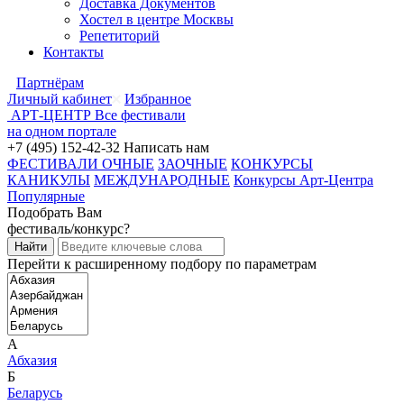
Доставка Документов
Хостел в центре Москвы
Репетиторий
Контакты
Партнёрам
Личный кабинет
Избранное
АРТ-ЦЕНТР
Все фестивали
на одном портале
+7 (495) 152-42-32
Написать нам
ФЕСТИВАЛИ ОЧНЫЕ
ЗАОЧНЫЕ
КОНКУРСЫ
КАНИКУЛЫ
МЕЖДУНАРОДНЫЕ
Конкурсы Арт-Центра
Популярные
Подобрать Вам
фестиваль/конкурс?
Перейти к расширенному подбору по параметрам
А
Абхазия
Б
Беларусь