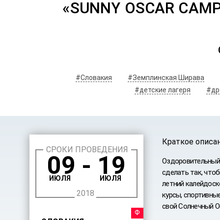
«SUNNY OSCAR CAMP
#Словакия
#Земплинская Ширава
#детские лагеря
#др
Краткое описа
СРОКИ ПРОВЕДЕНИЯ
09 - 19
Оздоровительный,
сделать так, чтоб
ИЮЛЯ
ИЮЛЯ
летний калейдоск
2018
курсы, спортивные
свой Солнечный О
ФЕСТИ