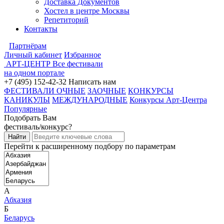
Доставка Документов
Хостел в центре Москвы
Репетиторий
Контакты
Партнёрам
Личный кабинет
Избранное
АРТ-ЦЕНТР
Все фестивали
на одном портале
+7 (495) 152-42-32
Написать нам
ФЕСТИВАЛИ ОЧНЫЕ
ЗАОЧНЫЕ
КОНКУРСЫ
КАНИКУЛЫ
МЕЖДУНАРОДНЫЕ
Конкурсы Арт-Центра
Популярные
Подобрать Вам
фестиваль/конкурс?
Перейти к расширенному подбору по параметрам
А
Абхазия
Б
Беларусь