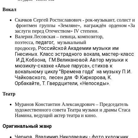
Вокал
Скачков Сергей Ростиславович - рок-музыкант, солист и
фронтмен группы «Земляне», награждён орденом «За
заслуги перед Отечеством» IV степени.
Валерия Лесовская – певица, композитор,
педагог,
поэтесса,
музыкальный
Российской Академии музыки им
продюсер,
Гнесиных. Класс эстрадного вокала, мастер-класс
И.Д.Кобзона, Г.М.Великановой. Автор музыки к
мюзиклу-сказке «Алые паруса», стихов к
вокальному циклу "Времена года" на музыку П.И.
Чайковского, песен для Ф.Киркорова, К.
Орбакайте, Т. Гвердцители, «Непоседы».
Театр
Муранов Константин Александрович – Председатель
художественного совета Театра музыки и драмы Стаса
Намина, ведущий актер театра и кино.
Оригинальный жанр
Чернов Владимир Николаевич - фото художник,