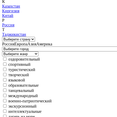
К
Казахстан
Киргизия
Китай
Р
Россия
Т
Таджикистан
Россия
Европа
Азия
Америка
оздоровительный
спортивный
туристический
творческий
языковой
образовательные
танцевальный
международный
военно-патриотический
экскурсионный
интеллектуальные
лагерь на море