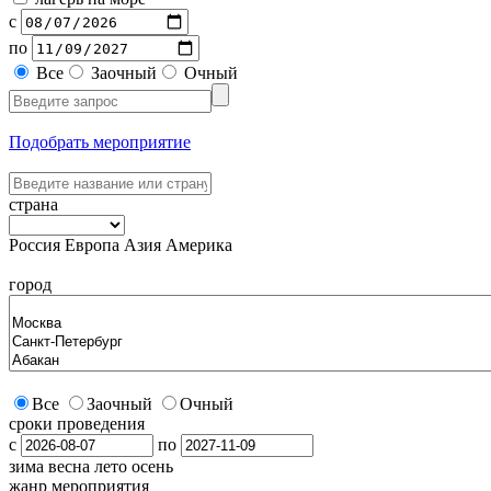
с
по
Все
Заочный
Очный
Подобрать мероприятие
страна
Россия
Европа
Азия
Америка
город
Все
Заочный
Очный
сроки проведения
с
по
зима
весна
лето
осень
жанр мероприятия