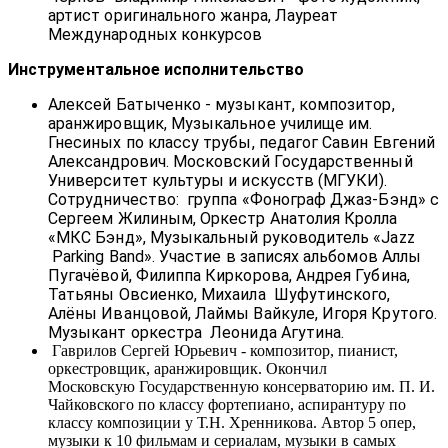
артист оригинального жанра, Лауреат
Международных конкурсов
Инструментальное исполнительство
Алексей Батыченко - музыкант, композитор,
аранжировщик, Музыкальное училище им.
Гнесиных по классу трубы, педагог Савин Евгений
Александрович. Московский Государственный
Университет культуры и искусств (МГУКИ).
Сотрудничество: группа «Фонограф Джаз-Бэнд» с
Сергеем Жилиным, Оркестр Анатолия Кролла
«МКС Бэнд», Музыкальный руководитель «Jazz
Parking Band». Участие в записях альбомов Аллы
Пугачёвой, Филиппа Киркорова, Андрея Губина,
Татьяны Овсиенко, Михаила Шуфутинского,
Алёны Иванцовой, Лаймы Вайкуле, Игоря Крутого.
Музыкант оркестра Леонида Агутина.
Гаврилов Сергей Юрьевич - композитор, пианист,
оркестровщик, аранжировщик. Окончил
Московскую Государственную консерваторию им. П. И.
Чайковского по классу фортепиано, аспирантуру по
классу композиции у Т.Н. Хренникова. Автор 5 опер,
музыки к 10 фильмам и сериалам, музыки в самых