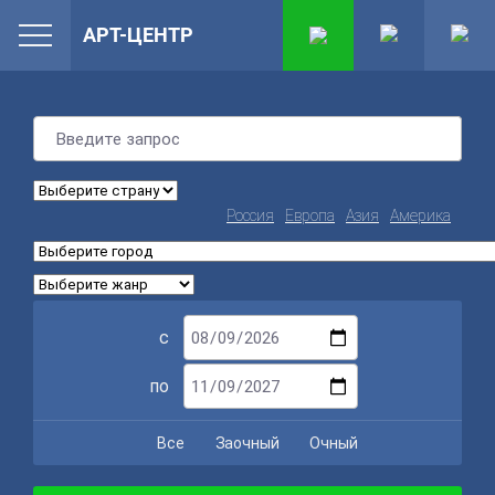
АРТ-ЦЕНТР
Россия
Европа
Азия
Америка
с
по
Все
Заочный
Очный