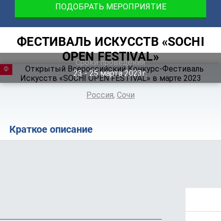
ПОДОБРАТЬ МЕРОПРИЯТИЕ
ФЕСТИВАЛЬ ИСКУССТВ «SOCHI
OPEN FESTIVAL»
Сроки проведения
ФЕСТИВАЛЬ
23 ‐ 25
марта
2023г.
Россия
,
Сочи
Краткое описание
Положение