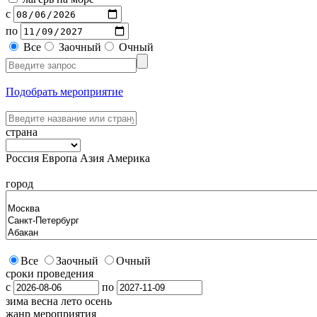
с
по
Все
Заочный
Очный
Подобрать мероприятие
страна
Россия
Европа
Азия
Америка
город
Все
Заочный
Очный
сроки проведения
с
по
зима
весна
лето
осень
жанр мероприятия