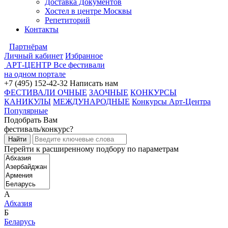
Доставка Документов
Хостел в центре Москвы
Репетиторий
Контакты
Партнёрам
Личный кабинет
Избранное
АРТ-ЦЕНТР
Все фестивали
на одном портале
+7 (495) 152-42-32
Написать нам
ФЕСТИВАЛИ ОЧНЫЕ
ЗАОЧНЫЕ
КОНКУРСЫ
КАНИКУЛЫ
МЕЖДУНАРОДНЫЕ
Конкурсы Арт-Центра
Популярные
Подобрать Вам
фестиваль/конкурс?
Перейти к расширенному подбору по параметрам
А
Абхазия
Б
Беларусь