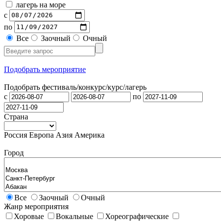
лагерь на море
с
по
Все
Заочный
Очный
Подобрать мероприятие
Подобрать фестиваль/конкурс/
курс/лагерь
с
по
Страна
Россия
Европа
Азия
Америка
Город
Все
Заочный
Очный
Жанр мероприятия
Хоровые
Вокальные
Хореографические