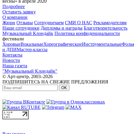
весны» в апреле 2020
Подробнее
Оставить заявку
О компании
Жюри
Отзывы
Сотрудничаем
СМИ О НАС
Рекламодателям
Наши сотрудники
Дипломы и награды
Благотворительность
Музыкальный Клондайк
Политика конфиденциальности
фестивали
Хоровые
Вокальные
Хореографические
Инструментальные
Фоль
и ДПИ
Мастер-классы
Контакты
Новости
Наша газета
"Музыкальный Клондайк"
© Арт-центр, 2003–2026
ПОДПИШИТЕСЬ НА СВЕЖИЕ ПРЕДЛОЖЕНИЯ
OK
МЫ В СОЦСЕТЯХ:
Вам нужна