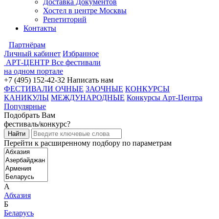
Доставка Документов
Хостел в центре Москвы
Репетиторий
Контакты
Партнёрам
Личный кабинет
Избранное
АРТ-ЦЕНТР
Все фестивали
на одном портале
+7 (495) 152-42-32
Написать нам
ФЕСТИВАЛИ ОЧНЫЕ
ЗАОЧНЫЕ
КОНКУРСЫ
КАНИКУЛЫ
МЕЖДУНАРОДНЫЕ
Конкурсы Арт-Центра
Популярные
Подобрать Вам
фестиваль/конкурс?
Перейти к расширенному подбору по параметрам
А
Абхазия
Б
Беларусь