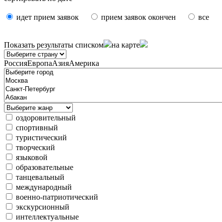
идет прием заявок
прием заявок окончен
все
Показать результаты
списком
на карте
Россия
Европа
Азия
Америка
оздоровительный
спортивный
туристический
творческий
языковой
образовательные
танцевальный
международный
военно-патриотический
экскурсионный
интеллектуальные