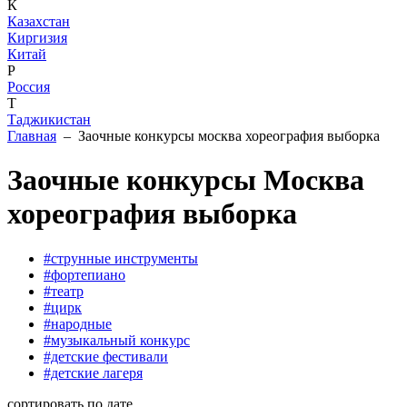
К
Казахстан
Киргизия
Китай
Р
Россия
Т
Таджикистан
Главная
– Заочные конкурсы москва хореография выборка
Заочные конкурсы Москва
хореография выборка
#струнные инструменты
#фортепиано
#театр
#цирк
#народные
#музыкальный конкурс
#детские фестивали
#детские лагеря
сортировать по дате