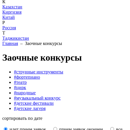
К
Казахстан
Киргизия
Китай
Р
Россия
Т
Таджикистан
Главная
– Заочные конкурсы
Заочные конкурсы
#струнные инструменты
#фортепиано
#театр
#цирк
#народные
#музыкальный конкурс
#детские фестивали
#детские лагеря
сортировать по дате
идет прием заявок
прием заявок окончен
все