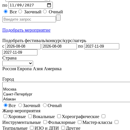
по
Все
Заочный
Очный
Подобрать мероприятие
Подобрать фестиваль/конкурс/
курс/лагерь
с
по
Страна
Россия
Европа
Азия
Америка
Город
Все
Заочный
Очный
Жанр мероприятия
Хоровые
Вокальные
Хореографические
Инструментальные
Фольклорные
Мастер-классы
Театральные
ИЗО и ДПИ
Другие