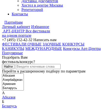
Доставка Документов
Хостел в центре Москвы
Репетиторий
Контакты
Партнёрам
Личный кабинет
Избранное
АРТ-ЦЕНТР
Все фестивали
на одном портале
+7 (495) 152-42-32
Написать нам
ФЕСТИВАЛИ ОЧНЫЕ
ЗАОЧНЫЕ
КОНКУРСЫ
КАНИКУЛЫ
МЕЖДУНАРОДНЫЕ
Конкурсы Арт-Центра
Популярные
Подобрать Вам
фестиваль/конкурс?
Перейти к расширенному подбору по параметрам
А
Абхазия
Б
Беларусь