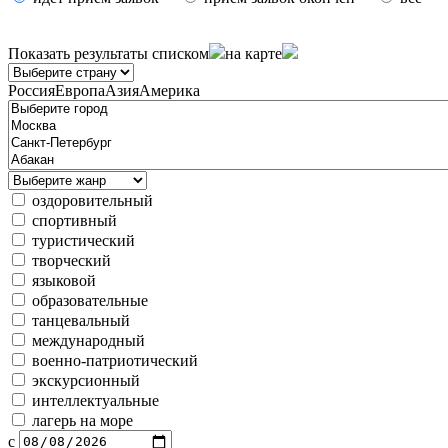
Показать результаты
списком
на карте
Россия
Европа
Азия
Америка
оздоровительный
спортивный
туристический
творческий
языковой
образовательные
танцевальный
международный
военно-патриотический
экскурсионный
интеллектуальные
лагерь на море
с