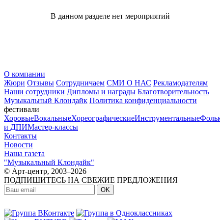
В данном разделе нет мероприятий
О компании
Жюри
Отзывы
Сотрудничаем
СМИ О НАС
Рекламодателям
Наши сотрудники
Дипломы и награды
Благотворительность
Музыкальный Клондайк
Политика конфиденциальности
фестивали
Хоровые
Вокальные
Хореографические
Инструментальные
Фоль
и ДПИ
Мастер-классы
Контакты
Новости
Наша газета
"Музыкальный Клондайк"
© Арт-центр, 2003–2026
ПОДПИШИТЕСЬ НА СВЕЖИЕ ПРЕДЛОЖЕНИЯ
OK
МЫ В СОЦСЕТЯХ: