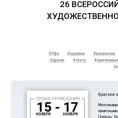
26 ВСЕРОССИ
ХУДОЖЕСТВЕННОГ
#Уфа
#хоровые
#вокальные
#другие
#театр
#оригинальн
#н
Краткое 
СРОКИ ПРОВЕДЕНИЯ
15 - 17
Многожанро
памятными 
НОЯБРЯ
НОЯБРЯ
Победы. Де