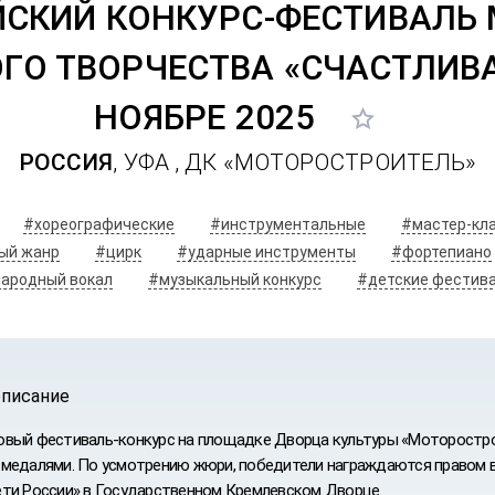
ЙСКИЙ КОНКУРС-ФЕСТИВАЛЬ
О ТВОРЧЕСТВА «СЧАСТЛИВА
НОЯБРЕ 2025
РОССИЯ
, УФА ,
ДК «МОТОРОСТРОИТЕЛЬ»
#хореографические
#инструментальные
#мастер-кл
ый жанр
#цирк
#ударные инструменты
#фортепиано
ародный вокал
#музыкальный конкурс
#детские фестив
описание
вый фестиваль-конкурс на площадке Дворца культуры «Моторостро
медалями. По усмотрению жюри, победители награждаются правом в
ти России» в Государственном Кремлевском Дворце.