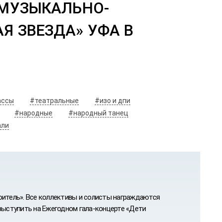
 МУЗЫКАЛЬНО-
Я ЗВЕЗДА» УФА В
ассы
#театральные
#изо и дпи
#народные
#народный танец
али
итель». Все коллективы и солисты награждаются
ыступить на Ежегодном гала-концерте «Дети