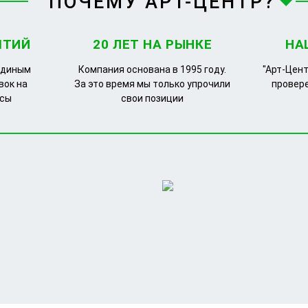
ПОЧЕМУ АРТ-ЦЕНТР?
ЯТИЙ
20 ЛЕТ НА РЫНКЕ
НА
единым
Компания основана в 1995 году.
"Арт-Цент
вок на
За это время мы только упрочили
провер
рсы
свои позиции