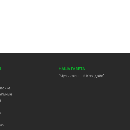
И
НАША ГАЗЕТА
"Музыкальный Клондайк"
еские
альные
е
е
ссы