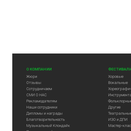
О КОМПАНИИ
ФЕСТИВАЛ
Жюри
Хоровые
Отзывы
Вокальные
Сотрудничаем
Хореографич
СМИ О НАС
Инструмент
Рекламодателям
Фольклорны
Арт-Центр
Наши сотрудники
Другие
Дипломы и награды
Театральны
Благотворительность
ИЗО и ДПИ
Музыкальный Клондайк
Мастер-кла