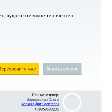
во, художественное творчество
Перезвоните мне
Задать вопрос
Ваш менеджер:
Варшавская Ольга
konkurs@art-center.ru
+79858633206