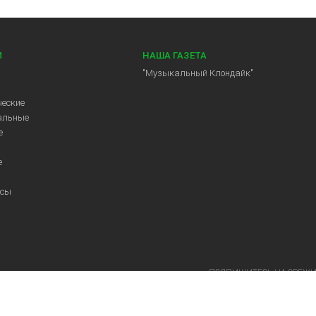
И
НАША ГАЗЕТА
"Музыкальный Клондайк"
еские
альные
е
е
ссы
ПОДПИШИТЕСЬ НА СВЕЖ