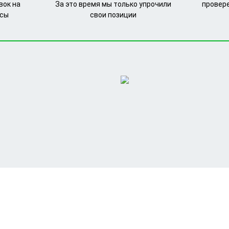
вок на
За это время мы только упрочили
провер
рсы
свои позиции