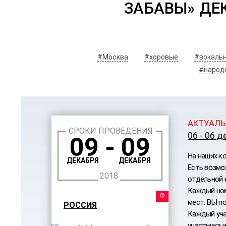
ЗАБАВЫ» ДЕ
#Москва
#хоровые
#вокаль
#народ
АКТУАЛЬ
СРОКИ ПРОВЕДЕНИЯ
06 - 06 д
09 - 09
На наших к
ДЕКАБРЯ
ДЕКАБРЯ
Есть возмо
2018
отдельной 
Каждый ном
ФЕСТ
мест. ВЫ п
РОССИЯ
Каждый уча
участника 