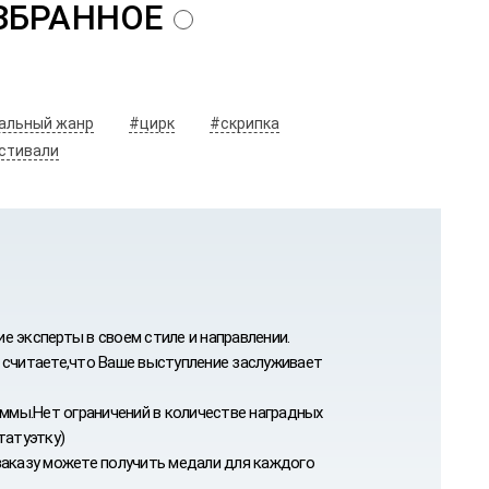
альный жанр
#цирк
#скрипка
стивали
 эксперты в своем стиле и направлении.
 считаете,что Ваше выступление заслуживает
ммы.Нет ограничений в количестве наградных
татуэтку)
заказу можете получить медали для каждого