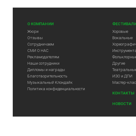
О КОМПАНИИ
ФЕСТИВАЛ
Жюри
Хоровые
Отзывы
Вокальные
Сотрудничаем
Хореографич
СМИ О НАС
Инструмент
Рекламодателям
Фольклорны
Наши сотрудники
Другие
Дипломы и награды
Театральны
Благотворительность
ИЗО и ДПИ
Музыкальный Клондайк
Мастер-кла
Политика конфиденциальности
КОНТАКТЫ
НОВОСТИ