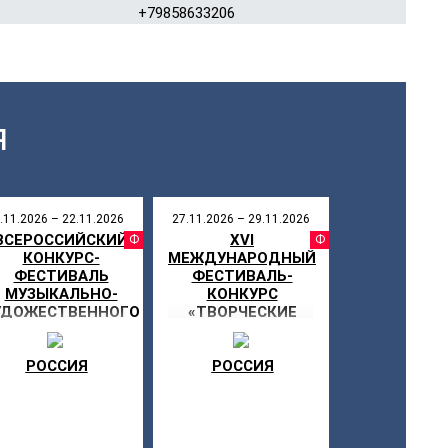
+79858633206
Я
.11.2026 – 22.11.2026
27.11.2026 – 29.11.2026
ВСЕРОССИЙСКИЙ
XVI
СТИВАЛЬ
ФЕСТИВАЛЬ
ФЕСТИ
КОНКУРС-
МЕЖДУНАРОДНЫЙ
ФЕСТИВАЛЬ
ФЕСТИВАЛЬ-
МУЗЫКАЛЬНО-
КОНКУРС
УДОЖЕСТВЕННОГО
«ТВОРЧЕСКИЕ
ВОРЧЕСТВА «МОЯ
ВСТРЕЧИ В
ЗВЕЗДА»
СУЗДАЛЕ»
РОССИЯ
РОССИЯ