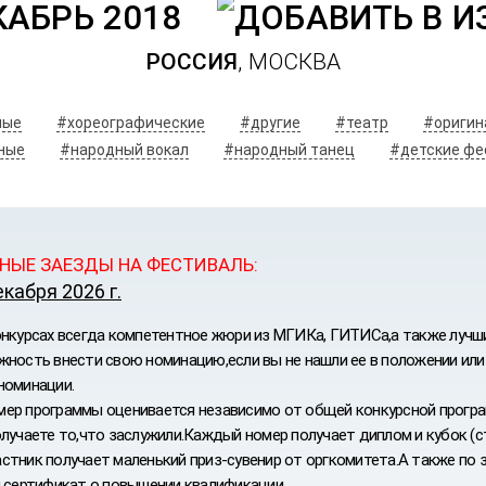
КАБРЬ 2018
РОССИЯ
, МОСКВА
ные
#хореографические
#другие
#театр
#оригин
ные
#народный вокал
#народный танец
#детские фе
НЫЕ ЗАЕЗДЫ НА ФЕСТИВАЛЬ:
екабря 2026 г.
онкурсах всегда компетентное жюри из МГИКа, ГИТИСа,а также лучшие
жность внести свою номинацию,если вы не нашли ее в положении или
номинации.
ер программы оценивается независимо от общей конкурсной програ
ИВАЛЬ
олучаете то,что заслужили.Каждый номер получает диплом и кубок (с
стник получает маленький приз-сувенир от оргкомитета.А также по 
и сертификат о повышении квалификации.