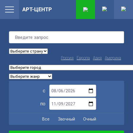
АРТ-ЦЕНТР
Россия
Европа
Азия
Америка
с
по
Все
Заочный
Очный