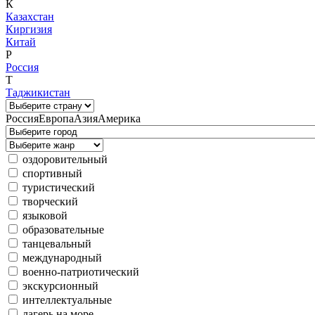
К
Казахстан
Киргизия
Китай
Р
Россия
Т
Таджикистан
Россия
Европа
Азия
Америка
оздоровительный
спортивный
туристический
творческий
языковой
образовательные
танцевальный
международный
военно-патриотический
экскурсионный
интеллектуальные
лагерь на море