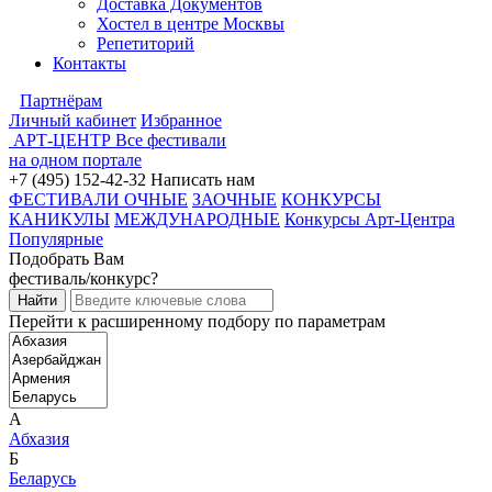
Доставка Документов
Хостел в центре Москвы
Репетиторий
Контакты
Партнёрам
Личный кабинет
Избранное
АРТ-ЦЕНТР
Все фестивали
на одном портале
+7 (495) 152-42-32
Написать нам
ФЕСТИВАЛИ ОЧНЫЕ
ЗАОЧНЫЕ
КОНКУРСЫ
КАНИКУЛЫ
МЕЖДУНАРОДНЫЕ
Конкурсы Арт-Центра
Популярные
Подобрать Вам
фестиваль/конкурс?
Перейти к расширенному подбору по параметрам
А
Абхазия
Б
Беларусь