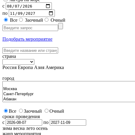
с
по
Все
Заочный
Очный
Подобрать мероприятие
страна
Россия
Европа
Азия
Америка
город
Все
Заочный
Очный
сроки проведения
с
по
зима
весна
лето
осень
жанр мероприятия