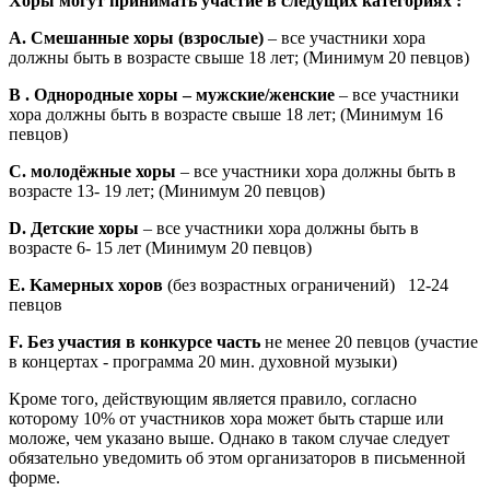
Хоры могут принимать участие в следущих категориях :
A
. Смешанные хоры (взрослые)
– все участники хора
должны быть в возрасте свыше 18 лет; (Минимум 20 певцов)
B
. Однородные хоры – мужские/женские
– все участники
хора должны быть в возрасте свыше 18 лет; (Минимум 16
певцов)
C
. молодёжные хоры
– все участники хора должны быть в
возрасте 13- 19 лет; (Минимум 20 певцов)
D
. Детские хоры
– все участники хора должны быть в
возрасте 6- 15 лет (Минимум 20 певцов)
E
.
K
амерных хоров
(без возрастных ограничений) 12-24
певцов
F
. Без участия в конкурсе часть
не менее 20 певцов (участие
в концертах - программа 20 мин. духовной музыки)
Кроме того, действующим является правило, согласно
которому 10% от участников хора может быть старше или
моложе, чем указано выше. Однако в таком случае следует
обязательно уведомить об этом организаторов в письменной
форме.