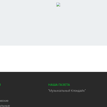
И
НАША ГАЗЕТА
"Музыкальный Клондайк"
еские
альные