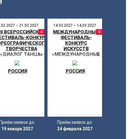
Я
.02.2027 – 21.02.2027
14.03.2027 – 14.03.2027
II ВСЕРОССИЙСКИЙ
МЕЖДУНАРОДНЫЙ
СТИВАЛЬ
ФЕСТИВАЛЬ
ФЕСТИ
ЕСТИВАЛЬ-КОНКУРС
ФЕСТИВАЛЬ-
ОРЕОГРАФИЧЕСКОГО
КОНКУРС
ТВОРЧЕСТВА
ИСКУССТВ
«ДИАЛОГ ТАНЦА»
«МЕЖДУНАРОДНЫЕ
ДНИ ИСКУССТВ В
РОССИИ»
РОССИЯ
РОССИЯ
Приём заявок до:
Приём заявок до:
19 января 2027
24 февраля 2027