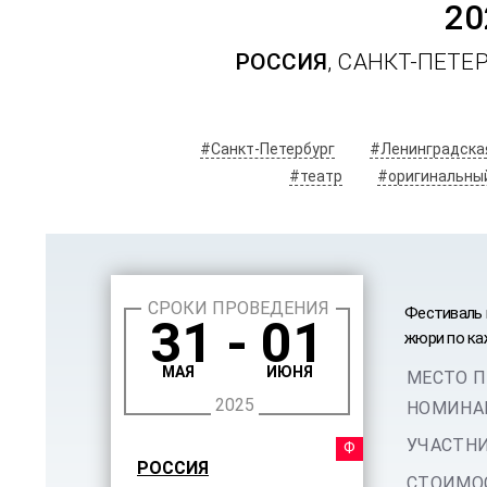
20
РОССИЯ
, САНКТ-ПЕТЕ
#Санкт-Петербург
#Ленинградска
#театр
#оригинальны
СРОКИ ПРОВЕДЕНИЯ
Фестиваль 
31 - 01
жюри по ка
МАЯ
ИЮНЯ
МЕСТО П
2025
НОМИНА
УЧАСТНИ
ФЕСТ
РОССИЯ
СТОИМОС