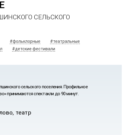
ШИНСКОГО СЕЛЬСКОГО
#фольклорные
#театральные
л
#детские фестивали
опшинского сельского поселения. Профильное
о» принимаются спектакли до 90 минут.
лово, театр