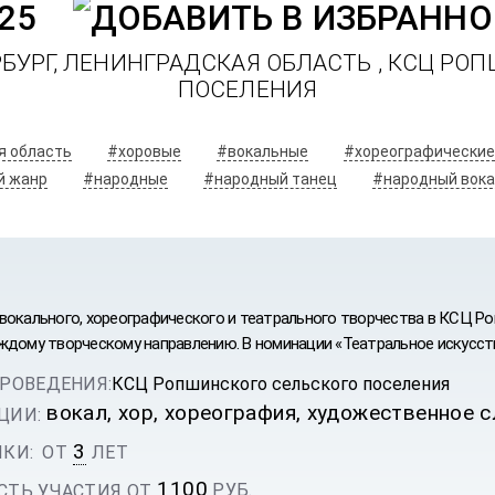
25
РБУРГ, ЛЕНИНГРАДСКАЯ ОБЛАСТЬ ,
КСЦ РОП
ПОСЕЛЕНИЯ
я область
#хоровые
#вокальные
#хореографические
й жанр
#народные
#народный танец
#народный вока
вокального, хореографического и театрального творчества в КСЦ Р
ждому творческому направлению. В номинации «Театральное искусств
РОВЕДЕНИЯ:
КСЦ Ропшинского сельского поселения
вокал, хор, хореография, художественное с
ЦИИ:
3
КИ:
ОТ
ЛЕТ
ИВАЛЬ
1100
РУБ.
ТЬ УЧАСТИЯ ОТ