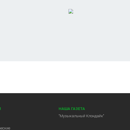
И
НАША ГАЗЕТА
"Музыкальный Клондайк"
еские