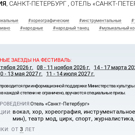
ИЯ
, САНКТ-ПЕТЕРБУРГ ,
ОТЕЛЬ «САНКТ-ПЕТЕ
окальные
#хореографические
#инструментальные
#
пиано
#народные
#народный танец
#музыкальный ко
НЫЕ ЗАЕЗДЫ НА ФЕСТИВАЛЬ:
ктября 2026 г.
08 - 11 ноября 2026 г.
14 - 17 марта 202
0 - 13 мая 2027 г.
11 - 14 июля 2027 г.
проводится при информационной поддержке Министерства культуры 
в каждой степени не ограничено, вручаются специальные призы.
ИВАЛЬ
РОВЕДЕНИЯ:
Отель «Санкт-Петербург»
вокал, хор, хореография, инструментальное
ЦИИ:
мин), театр мод, цирк, спорт, журналистика,
3
КИ:
ОТ
ЛЕТ