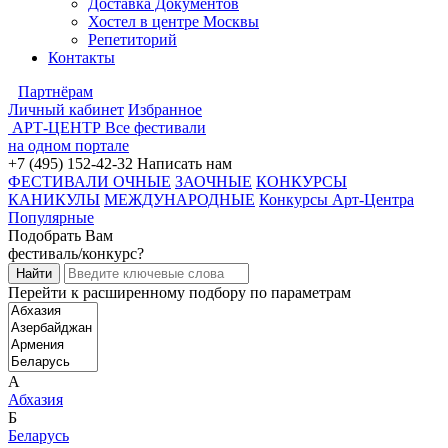
Доставка Документов
Хостел в центре Москвы
Репетиторий
Контакты
Партнёрам
Личный кабинет
Избранное
АРТ-ЦЕНТР
Все фестивали
на одном портале
+7 (495) 152-42-32
Написать нам
ФЕСТИВАЛИ ОЧНЫЕ
ЗАОЧНЫЕ
КОНКУРСЫ
КАНИКУЛЫ
МЕЖДУНАРОДНЫЕ
Конкурсы Арт-Центра
Популярные
Подобрать Вам
фестиваль/конкурс?
Перейти к расширенному подбору по параметрам
А
Абхазия
Б
Беларусь