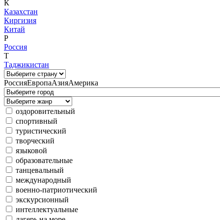
К
Казахстан
Киргизия
Китай
Р
Россия
Т
Таджикистан
Россия
Европа
Азия
Америка
оздоровительный
спортивный
туристический
творческий
языковой
образовательные
танцевальный
международный
военно-патриотический
экскурсионный
интеллектуальные
лагерь на море