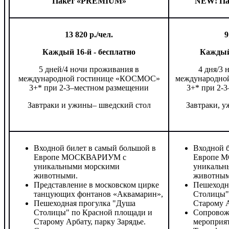
Пакет «PREMIUM»
NEW!
Па
13 820 р./чел.
9
Каждый 16-й - бесплатно
Каждый 
5 дней/4 ночи проживания в
4 дня/3 
международной гостинице «КОСМОС»
международно
3+* при 2-3–местном размещении
3+* при 2-
Завтраки и ужины– шведский стол
Завтраки, у
Входной билет в самый большой в
Входной б
Европе МОСКВАРИУМ с
Европе 
уникальными морскими
уникальн
животными.
животным
Представление в московском цирке
Пешеходн
танцующих фонтанов «Аквамарин»,
Столицы"
Пешеходная прогулка "Душа
Старому А
Столицы" по Красной площади и
Сопровож
Старому Арбату, парку Зарядье.
мероприят