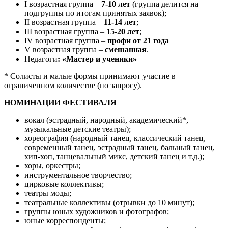
I возрастная группа –
7-10 лет
(группа делится на
подгруппы по итогам принятых заявок);
II возрастная группа –
11-14 лет
;
III возрастная группа –
15-20 лет
;
IV возрастная группа –
профи от 21 года
V возрастная группа –
смешанная
.
Педагоги
: «Мастер и ученики»
* Солисты и малые формы принимают участие в
ограниченном количестве (по запросу).
НОМИНАЦИИ ФЕСТИВАЛЯ
вокал (эстрадный, народный, академический*,
музыкальные детские театры);
хореография (народный танец, классический танец,
современный танец, эстрадный танец, бальный танец,
хип-хоп, танцевальный микс, детский танец и т.д.);
хоры, оркестры;
инструментальное творчество;
цирковые коллективы;
театры моды;
театральные коллективы (отрывки до 10 минут);
группы юных художников и фотографов;
юные корреспонденты;