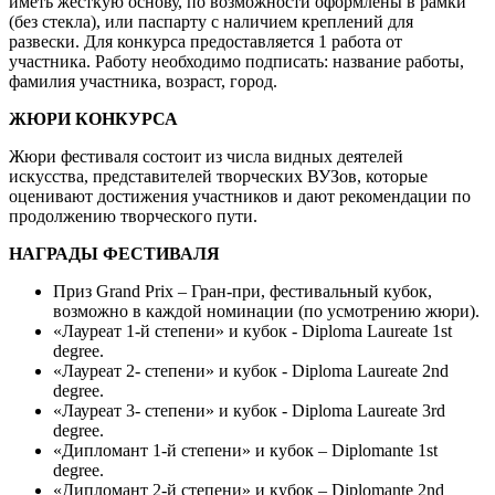
иметь жесткую основу, по возможности оформлены в рамки
(без стекла), или паспарту с наличием креплений для
развески. Для конкурса предоставляется 1 работа от
участника. Работу необходимо подписать: название работы,
фамилия участника, возраст, город.
ЖЮРИ КОНКУРСА
Жюри фестиваля состоит из числа видных деятелей
искусства, представителей творческих ВУЗов, которые
оценивают достижения участников и дают рекомендации по
продолжению творческого пути.
НАГРАДЫ ФЕСТИВАЛЯ
Приз Grand Prix – Гран-при, фестивальный кубок,
возможно в каждой номинации (по усмотрению жюри).
«Лауреат 1-й степени» и кубок - Diploma Laureate 1st
degree.
«Лауреат 2- степени» и кубок - Diploma Laureate 2nd
degree.
«Лауреат 3- степени» и кубок - Diploma Laureate 3rd
degree.
«Дипломант 1-й степени» и кубок – Diplomante 1st
degree.
«Дипломант 2-й степени» и кубок – Diplomante 2nd