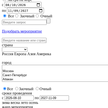
с
по
Все
Заочный
Очный
Подобрать мероприятие
страна
Россия
Европа
Азия
Америка
город
Все
Заочный
Очный
сроки проведения
с
по
зима
весна
лето
осень
жанр мероприятия