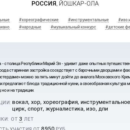
РОССИЯ
, ЙОШКАР-ОЛА
ьные
#хореографические
#инструментальные
#изо 
иано
#народные
#музыкальный конкурс
#детские ф
 - столица Республики Марий Эл - удивит даже опытных путешествен
орода старинная застройка соседствует с барочными дворцами и фах
стердаме» можно за пять минут дойти до аналога Московского Кремл
ах предлагают блюда традиционной кухни, а своеобразная культура 
, но и на традиции.
ИВАЛЬ
вокал, хор, хореография, инструментальное
ЦИИ:
КУЛЫ
цирк, спорт, журналистика, изо, дпи
3
КИ:
ОТ
ЛЕТ
8950
РУБ.
ТЬ УЧАСТИЯ ОТ