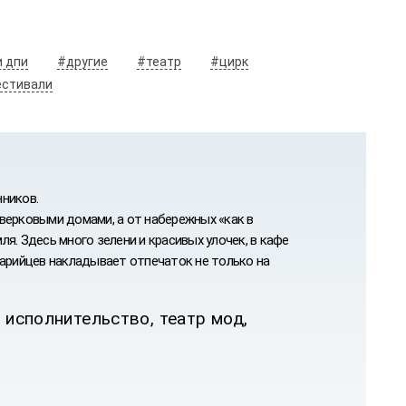
и дпи
#другие
#театр
#цирк
естивали
ников.
верковыми домами, а от набережных «как в
я. Здесь много зелени и красивых улочек, в кафе
марийцев накладывает отпечаток не только на
 исполнительство, театр мод,