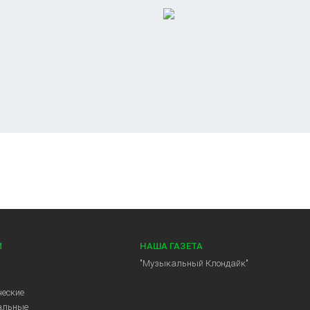
И
НАША ГАЗЕТА
"Музыкальный Клондайк"
еские
альные