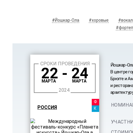
#Йошкар-Ола
#хоровые
#вокал
#фортеп
СРОКИ ПРОВЕДЕНИЯ
Йошкар-Ола
22 - 24
В центре г
Брюгге и Ам
МАРТА
МАРТА
и ресторан
2024
архитектуру
ФЕСТ
НОМИНА
РОССИЯ
КАНИ
УЧАСТНИ
СТОИМОС