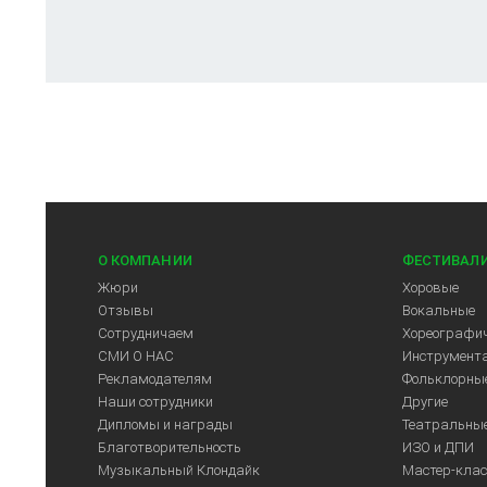
О КОМПАНИИ
ФЕСТИВАЛ
Жюри
Хоровые
Отзывы
Вокальные
Сотрудничаем
Хореографич
СМИ О НАС
Инструмент
Рекламодателям
Фольклорны
Наши сотрудники
Другие
Дипломы и награды
Театральны
Благотворительность
ИЗО и ДПИ
Музыкальный Клондайк
Мастер-кла