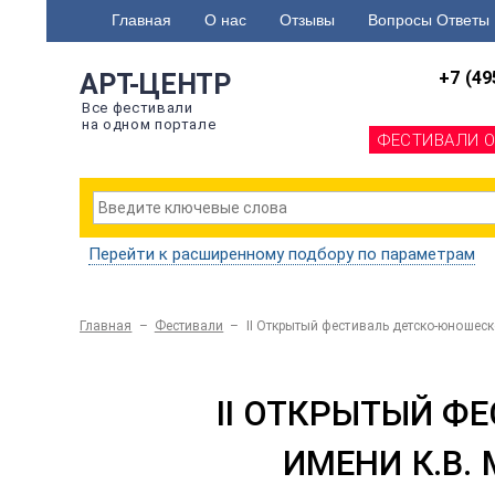
Главная
О нас
Отзывы
Вопросы Ответы
+7 (49
АРТ-ЦЕНТР
Все фестивали
на одном портале
ФЕСТИВАЛИ 
Перейти к расширенному подбору по параметрам
Главная
–
Фестивали
–
II Открытый фестиваль детско-юношеск
II ОТКРЫТЫЙ Ф
ИМЕНИ К.В.