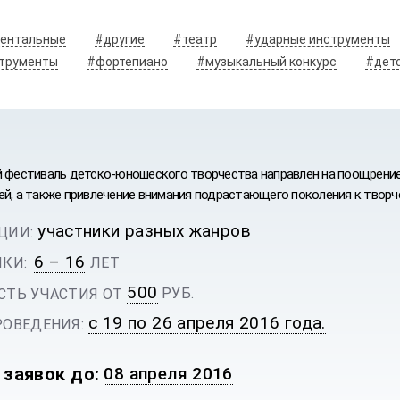
ентальные
#другие
#театр
#ударные инструменты
струменты
#фортепиано
#музыкальный конкурс
#дет
й фестиваль детско-юношеского творчества направлен на поощрение
ей, а также привлечение внимания подрастающего поколения к творче
участники разных жанров
ЦИИ:
6 – 16
КИ:
ЛЕТ
ИВАЛЬ
500
РУБ.
ТЬ УЧАСТИЯ ОТ
с 19 по 26 апреля 2016 года.
ОВЕДЕНИЯ:
 заявок до:
08 апреля 2016