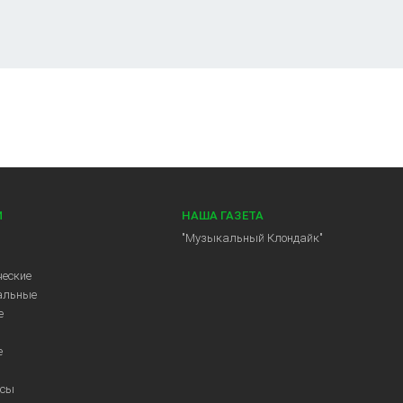
И
НАША ГАЗЕТА
"Музыкальный Клондайк"
еские
альные
е
е
ссы