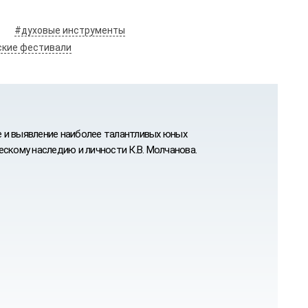
#духовые инструменты
ские фестивали
 и выявление наиболее талантливых юных
скому наследию и личности К.В. Молчанова.