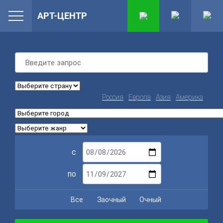
АРТ-ЦЕНТР
Россия
Европа
Азия
Америка
с
по
Все
Заочный
Очный