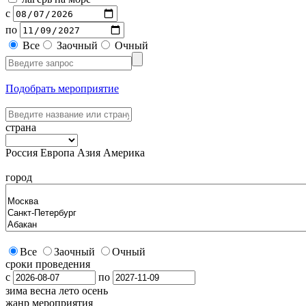
с
по
Все
Заочный
Очный
Подобрать мероприятие
страна
Россия
Европа
Азия
Америка
город
Все
Заочный
Очный
сроки проведения
с
по
зима
весна
лето
осень
жанр мероприятия