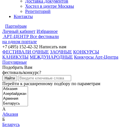
Доставка Документов
Хостел в центре Москвы
Репетиторий
Контакты
Партнёрам
Личный кабинет
Избранное
АРТ-ЦЕНТР
Все фестивали
на одном портале
+7 (495) 152-42-32
Написать нам
ФЕСТИВАЛИ ОЧНЫЕ
ЗАОЧНЫЕ
КОНКУРСЫ
КАНИКУЛЫ
МЕЖДУНАРОДНЫЕ
Конкурсы Арт-Центра
Популярные
Подобрать Вам
фестиваль/конкурс?
Перейти к расширенному подбору по параметрам
А
Абхазия
Б
Беларусь