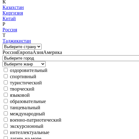
К
Казахстан
Киргизия
Китай
Р
Россия
Т
Таджикистан
Россия
Европа
Азия
Америка
оздоровительный
спортивный
туристический
творческий
языковой
образовательные
танцевальный
международный
военно-патриотический
экскурсионный
интеллектуальные
лагерь на море