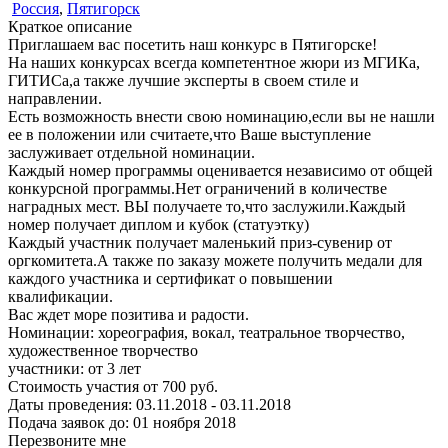
Россия
,
Пятигорск
Краткое описание
Приглашаем вас посетить наш конкурс в Пятигорске!
На наших конкурсах всегда компетентное жюри из МГИКа,
ГИТИСа,а также лучшие эксперты в своем стиле и
направлении.
Есть возможность внести свою номинацию,если вы не нашли
ее в положении или считаете,что Ваше выступление
заслуживает отдельной номинации.
Каждый номер программы оценивается независимо от общей
конкурсной программы.Нет ограничений в количестве
наградных мест. ВЫ получаете то,что заслужили.Каждый
номер получает диплом и кубок (статуэтку)
Каждый участник получает маленький приз-сувенир от
оргкомитета.А также по заказу можете получить медали для
каждого участника и сертификат о повышении
квалификации.
Вас ждет море позитива и радости.
Номинации:
хореография, вокал, театральное творчество,
художественное творчество
участники:
от
3
лет
Стоимость участия от
700
руб.
Даты проведения:
03.11.2018 - 03.11.2018
Подача заявок до:
01 ноября 2018
Перезвоните мне