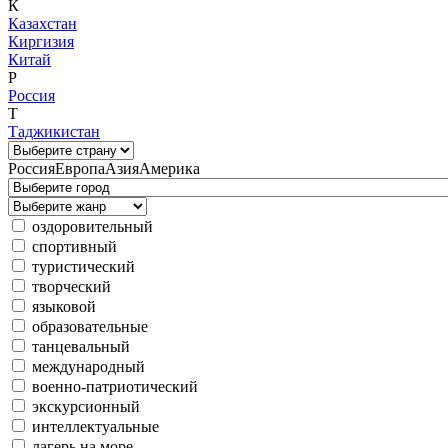
К
Казахстан
Киргизия
Китай
Р
Россия
Т
Таджикистан
Россия
Европа
Азия
Америка
оздоровительный
спортивный
туристический
творческий
языковой
образовательные
танцевальный
международный
военно-патриотический
экскурсионный
интеллектуальные
лагерь на море