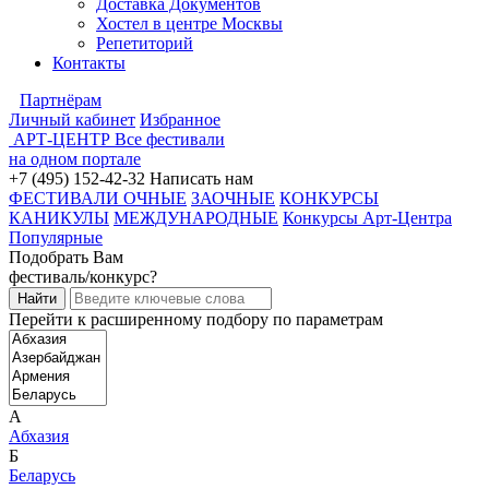
Доставка Документов
Хостел в центре Москвы
Репетиторий
Контакты
Партнёрам
Личный кабинет
Избранное
АРТ-ЦЕНТР
Все фестивали
на одном портале
+7 (495) 152-42-32
Написать нам
ФЕСТИВАЛИ ОЧНЫЕ
ЗАОЧНЫЕ
КОНКУРСЫ
КАНИКУЛЫ
МЕЖДУНАРОДНЫЕ
Конкурсы Арт-Центра
Популярные
Подобрать Вам
фестиваль/конкурс?
Перейти к расширенному подбору по параметрам
А
Абхазия
Б
Беларусь