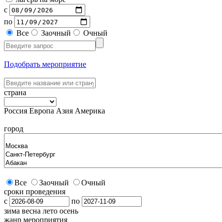
с
по
Все
Заочный
Очный
Подобрать мероприятие
страна
Россия
Европа
Азия
Америка
город
Все
Заочный
Очный
сроки проведения
с
по
зима
весна
лето
осень
жанр мероприятия