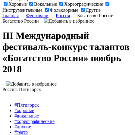
Хоровые
Вокальные
Хореографические
Инструментальные
Фольклорные
Другие
Главная
–
Фестивали
–
Россия
–
Богатство России
Богатство России
III Международный
фестиваль-конкурс талантов
«Богатство России» ноябрь
2018
Россия
, Пятигорск
#Пятигорск
#хоровые
#вокальные
#хореографические
#другие
#театр