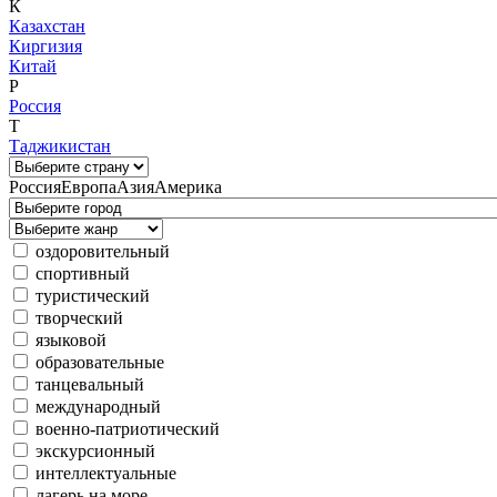
К
Казахстан
Киргизия
Китай
Р
Россия
Т
Таджикистан
Россия
Европа
Азия
Америка
оздоровительный
спортивный
туристический
творческий
языковой
образовательные
танцевальный
международный
военно-патриотический
экскурсионный
интеллектуальные
лагерь на море