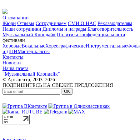
О компании
Жюри
Отзывы
Сотрудничаем
СМИ О НАС
Рекламодателям
Наши сотрудники
Дипломы и награды
Благотворительность
Музыкальный Клондайк
Политика конфиденциальности
фестивали
Хоровые
Вокальные
Хореографические
Инструментальные
Фоль
и ДПИ
Мастер-классы
Контакты
Новости
Наша газета
"Музыкальный Клондайк"
© Арт-центр, 2003–2026
ПОДПИШИТЕСЬ НА СВЕЖИЕ ПРЕДЛОЖЕНИЯ
OK
МЫ В СОЦСЕТЯХ:
Вам нужна