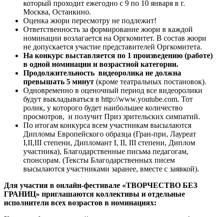
который проходит ежегодно с 9 по 10 января в г.
Москва, Останкино.
Оценка жюри пересмотру не подлежит!
Ответственность за формирование жюри в каждой
номинации возлагается на Оргкомитет. В состав жюри
не допускается участие представителей Оргкомитета.
На конкурс выставляется по 1 произведению (работе)
в одной номинации и возрастной категории.
Продолжительность видеоролика не должна
превышать 5 минут
(кроме театральных постановок).
Одновременно в оценочный период все видеоролики
будут выкладываться в http://www.youtube.com. Тот
ролик, у которого будет наибольшее количество
просмотров, и получит Приз зрительских симпатий.
По итогам конкурса всем участникам высылаются
Дипломы Европейского образца (Гран-при, Лауреат
I,II,III степени, Дипломант I, II, III степени, Диплом
участника), Благодарственные письма педагогам,
спонсорам. (Тексты Благодарственных писем
высылаются участниками заранее, вместе с заявкой).
Для участия в онлайн-фестивале «ТВОРЧЕСТВО БЕЗ
ГРАНИЦ» приглашаются коллективы и отдельные
исполнители всех возрастов в номинациях: