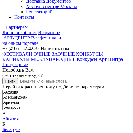
Доставка Документов
Хостел в центре Москвы
Репетиторий
Контакты
Партнёрам
Личный кабинет
Избранное
АРТ-ЦЕНТР
Все фестивали
на одном портале
+7 (495) 152-42-32
Написать нам
ФЕСТИВАЛИ ОЧНЫЕ
ЗАОЧНЫЕ
КОНКУРСЫ
КАНИКУЛЫ
МЕЖДУНАРОДНЫЕ
Конкурсы Арт-Центра
Популярные
Подобрать Вам
фестиваль/конкурс?
Перейти к расширенному подбору по параметрам
А
Абхазия
Б
Беларусь