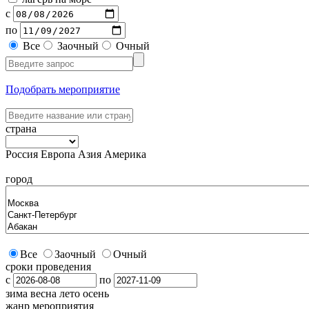
с
по
Все
Заочный
Очный
Подобрать мероприятие
страна
Россия
Европа
Азия
Америка
город
Все
Заочный
Очный
сроки проведения
с
по
зима
весна
лето
осень
жанр мероприятия